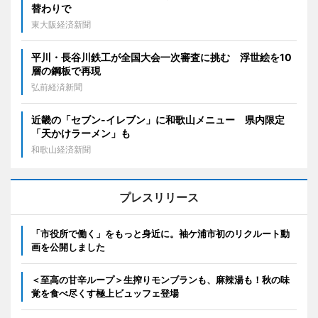
替わりで
東大阪経済新聞
平川・長谷川鉄工が全国大会一次審査に挑む 浮世絵を10
層の鋼板で再現
弘前経済新聞
近畿の「セブン-イレブン」に和歌山メニュー 県内限定
「天かけラーメン」も
和歌山経済新聞
プレスリリース
「市役所で働く」をもっと身近に。袖ケ浦市初のリクルート動
画を公開しました
＜至高の甘辛ループ＞生搾りモンブランも、麻辣湯も！秋の味
覚を食べ尽くす極上ビュッフェ登場