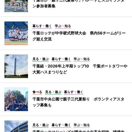
ン参加者募集
暮らす・働く
学ぶ・知る
千葉ロッテが中学硬式野球大会 県内56チームがリー
グ超え交流
見る・遊ぶ
暮らす・働く
学ぶ・知る
千葉経・2026年上半期トップ10 千葉ポートタワーや
大賀ハスまつりなど
食べる
見る・遊ぶ
暮らす・働く
千葉市中央公園で親子三代夏祭り ボランティアスタ
ッフ募集も
見る・遊ぶ
暮らす・働く
学ぶ・知る
千葉ロッテマリーンズが県内の小中高生招待 球場内