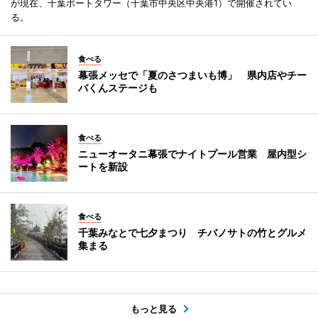
が現在、千葉ポートタワー（千葉市中央区中央港1）で開催されてい
る。
食べる
幕張メッセで「夏のさつまいも博」 県内店やチー
バくんステージも
食べる
ニューオータニ幕張でナイトプール営業 屋内型シ
ートを新設
食べる
千葉みなとで七夕まつり チバノサトの竹とグルメ
集まる
もっと見る