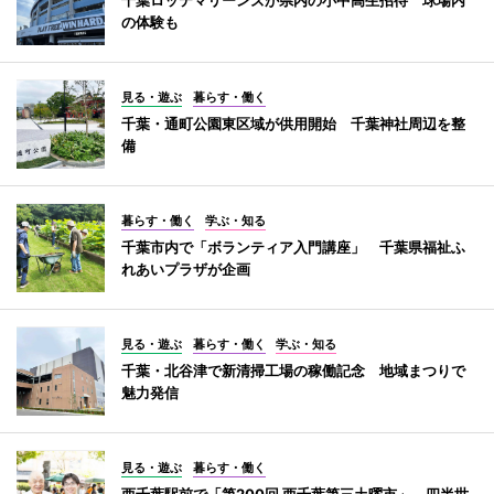
の体験も
見る・遊ぶ
暮らす・働く
千葉・通町公園東区域が供用開始 千葉神社周辺を整
備
暮らす・働く
学ぶ・知る
千葉市内で「ボランティア入門講座」 千葉県福祉ふ
れあいプラザが企画
見る・遊ぶ
暮らす・働く
学ぶ・知る
千葉・北谷津で新清掃工場の稼働記念 地域まつりで
魅力発信
見る・遊ぶ
暮らす・働く
西千葉駅前で「第200回 西千葉第三土曜市」 四半世