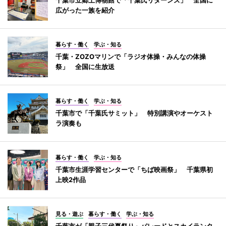
広がった一族を紹介
暮らす・働く
学ぶ・知る
千葉・ZOZOマリンで「ラジオ体操・みんなの体操
祭」 全国に生放送
暮らす・働く
学ぶ・知る
千葉市で「千葉氏サミット」 特別講演やオーケスト
ラ演奏も
暮らす・働く
学ぶ・知る
千葉市生涯学習センターで「ちば映画祭」 千葉県初
上映2作品
見る・遊ぶ
暮らす・働く
学ぶ・知る
千葉市が「親子三代夏祭り」パレードとスカイランタ