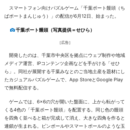
スマートフォン向けパズルゲーム「千葉ポート饅頭（ち
ばポートまんじゅう）」の配信が6月12日、始まった。
千葉ポート饅頭（写真提供＝せひら）
［広告］
開発したのは、千葉市中央区を拠点にウェブ制作や地域
メディア運営、IPコンテンツ企画などを手がける「せひ
ら」。同社が展開する千葉みなとのご当地土産を題材にし
たカジュアルパズルゲームで、App StoreとGoogle Play
で無料配信する。
ゲームでは、6×6の穴が開いた盤面に、上から転がって
くる4色の「千葉ポート饅頭」を配置する。同じ色の饅頭
を四角く並べると箱が完成して消え、大きな四角を作ると
連鎖が生まれる。ピンボールやスマートボールのような玉