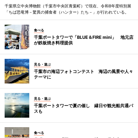
千葉県立中央博物館（千葉市中央区青葉町）で現在、令和8年度特別展
「ちば恐竜博－驚異の捕食者（ハンター）たち－」が行われている。
食べる
千葉ポートタワーで「BLUE＆FIRE mini」 地元店
が鉄板焼き料理提供
見る・遊ぶ
千葉市の海辺フォトコンテスト 海辺の風景や人々
テーマに
見る・遊ぶ
千葉ポートタワーで夏の催し 縁日や観光船共通パ
スも
食べる