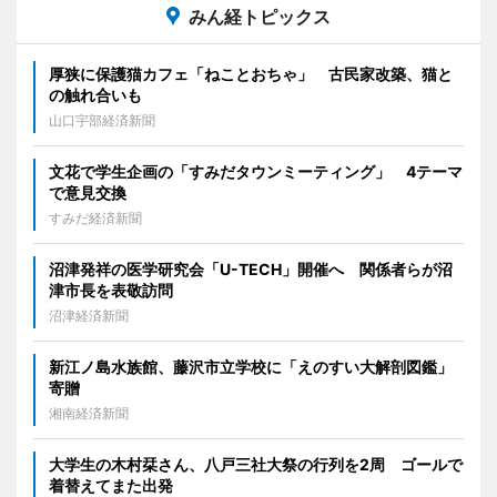
みん経トピックス
厚狭に保護猫カフェ「ねことおちゃ」 古民家改築、猫と
の触れ合いも
山口宇部経済新聞
文花で学生企画の「すみだタウンミーティング」 4テーマ
で意見交換
すみだ経済新聞
沼津発祥の医学研究会「U-TECH」開催へ 関係者らが沼
津市長を表敬訪問
沼津経済新聞
新江ノ島水族館、藤沢市立学校に「えのすい大解剖図鑑」
寄贈
湘南経済新聞
大学生の木村栞さん、八戸三社大祭の行列を2周 ゴールで
着替えてまた出発