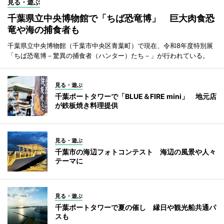
見る・遊ぶ
千葉県立中央博物館で「ちば恐竜博」 巨大肉食恐
竜や海の捕食者も
千葉県立中央博物館（千葉市中央区青葉町）で現在、令和8年度特別展
「ちば恐竜博－驚異の捕食者（ハンター）たち－」が行われている。
見る・遊ぶ
千葉ポートタワーで「BLUE＆FIRE mini」 地元店
が鉄板焼き料理提供
見る・遊ぶ
千葉市の海辺フォトコンテスト 海辺の風景や人々
テーマに
見る・遊ぶ
千葉ポートタワーで夏の催し 縁日や観光船共通パ
スも