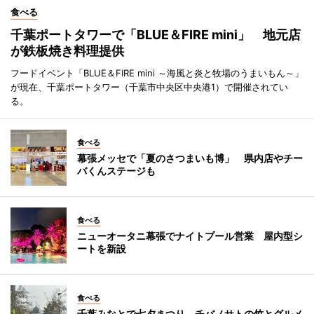
食べる
千葉ポートタワーで「BLUE＆FIRE mini」 地元店
が鉄板焼き料理提供
フードイベント「BLUE＆FIRE mini ～海風と炎と牧場のうまいもん～」
が現在、千葉ポートタワー（千葉市中央区中央港1）で開催されてい
る。
食べる
幕張メッセで「夏のさつまいも博」 県内店やチー
バくんステージも
食べる
ニューオータニ幕張でナイトプール営業 屋内型シ
ートを新設
食べる
千葉みなとで七夕まつり チバノサトの竹とグルメ