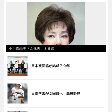
小川真由美さん死去、８６歳
日本被団協が結成７０年
日南学園が２回戦へ 高校野球