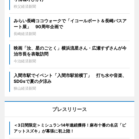
秩父経済新聞
みらい長崎ココウォークで「イコールボート＆長崎バスア
ート展」 90周年企画で
長崎経済新聞
映画「汝、星のごとく」横浜流星さん・広瀬すずさんが今
治市長を表敬訪問
今治経済新聞
入間市駅でイベント「入間市駅前横丁」 打ち水や音楽、
SDGsで夏の夕涼み
狭山経済新聞
プレスリリース
＜3日間限定＞ミシュラン14年連続獲得！麻布十番の名店「ピ
アットスズキ」が幕張に初上陸！