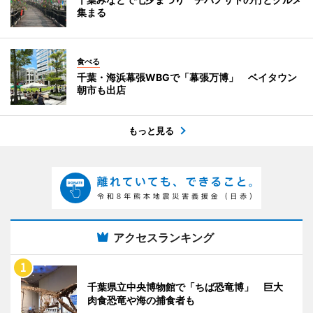
集まる
食べる
千葉・海浜幕張WBGで「幕張万博」 ベイタウン
朝市も出店
もっと見る
アクセスランキング
千葉県立中央博物館で「ちば恐竜博」 巨大
肉食恐竜や海の捕食者も