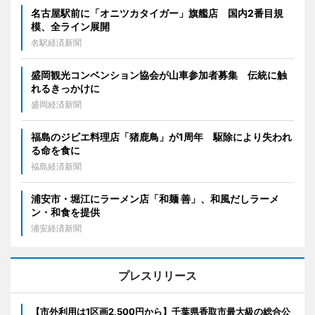
名古屋駅前に「オニツカタイガー」旗艦店 国内2番目規
模、全ライン展開
名駅経済新聞
盛岡観光コンベンション協会が山車参加者募集 伝統に触
れるきっかけに
盛岡経済新聞
福島のジビエ料理店「猪鹿鳥」が1周年 駆除により失われ
る命を食に
福島経済新聞
浦安市・堀江にラーメン店「和麺 善」、和風だしラーメ
ン・和食を提供
浦安経済新聞
プレスリリース
【市外利用は1区画2,500円から】千葉県香取市最大級の総合公