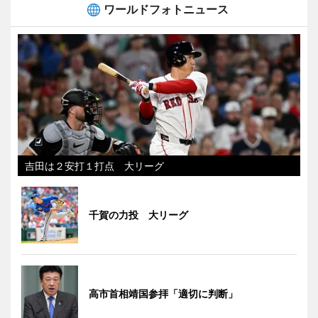
ワールドフォトニュース
吉田は２安打１打点 大リーグ
千賀の力投 大リーグ
高市首相靖国参拝「適切に判断」