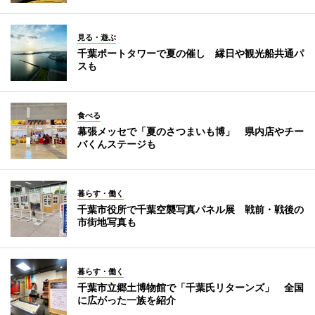
見る・遊ぶ
千葉ポートタワーで夏の催し 縁日や観光船共通パ
スも
食べる
幕張メッセで「夏のさつまいも博」 県内店やチー
バくんステージも
暮らす・働く
千葉市役所で千葉空襲写真パネル展 戦前・戦後の
市街地写真も
暮らす・働く
千葉市立郷土博物館で「千葉氏リターンズ」 全国
に広がった一族を紹介