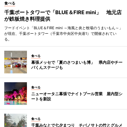
食べる
千葉ポートタワーで「BLUE＆FIRE mini」 地元店
が鉄板焼き料理提供
フードイベント「BLUE＆FIRE mini ～海風と炎と牧場のうまいもん～」
が現在、千葉ポートタワー（千葉市中央区中央港1）で開催されてい
る。
食べる
幕張メッセで「夏のさつまいも博」 県内店やチー
バくんステージも
食べる
ニューオータニ幕張でナイトプール営業 屋内型シ
ートを新設
食べる
千葉みなとで七夕まつり チバノサトの竹とグルメ