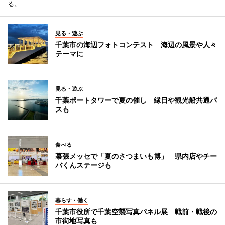
る。
見る・遊ぶ
千葉市の海辺フォトコンテスト 海辺の風景や人々
テーマに
見る・遊ぶ
千葉ポートタワーで夏の催し 縁日や観光船共通パ
スも
食べる
幕張メッセで「夏のさつまいも博」 県内店やチー
バくんステージも
暮らす・働く
千葉市役所で千葉空襲写真パネル展 戦前・戦後の
市街地写真も