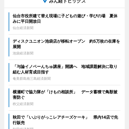
みん経トピックス
仙台市役所建て替え現場に子どもの遊び・学びの場 夏休
みに平日開放日
仙台経済新聞
ディスクユニオン池袋店が移転オープン 約5万枚の在庫を
展開
池袋経済新聞
「与論イノベーんちゅ講座」開講へ 地域課題解決に取り
組む人材育成目指す
奄美群島南三島経済新聞
横瀬町で協力隊が「けもの相談所」 データ蓄積で鳥獣被
害防ぐ
秩父経済新聞
秋田で「いぶりがっこレアチーズケーキ」 県内14店で先
行販売