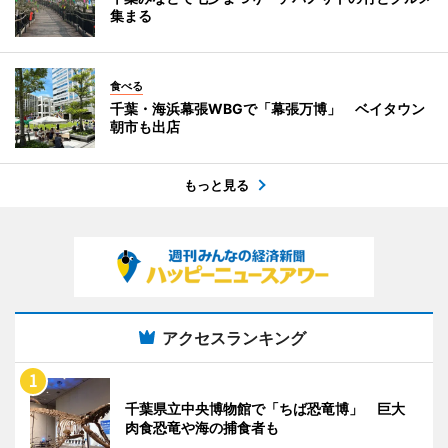
集まる
食べる
千葉・海浜幕張WBGで「幕張万博」 ベイタウン
朝市も出店
もっと見る
アクセスランキング
千葉県立中央博物館で「ちば恐竜博」 巨大
肉食恐竜や海の捕食者も