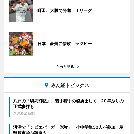
町田、大勝で発進 Ｊリーグ
日本、豪州に惜敗 ラグビー
もっと見る
みん経トピックス
八戸の「騎馬打毬」、若手騎手の姿勇ましく 20年ぶりの
正式参拝も
八戸経済新聞
河津で「ジビエバーガー体験」 小中学生30人が参加、鳥
獣被害学ぶ講座も