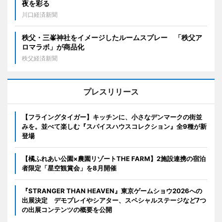
夜を彩る
川口経済新聞
秩父・三峯神社をイメージしたルームスプレー 「秩父ア
ロマラボ」が商品化
秩父経済新聞
プレスリリース
【フライングタイガー】キッチンに、小さなデンマークの街並
みを。並べて楽しむ『スパイスハウスコレクション』全9種が新
登場
【橘ふれあい公園×農園リゾートTHE FARM】2施設連携の宿泊
者限定「星空観賞会」を8月開催
『STRANGER THAN HEAVEN』東京ゲームショウ2026への
出展決定 デモプレイやシアター、スペシャルステージなど7つ
の出展コンテンツの概要を公開