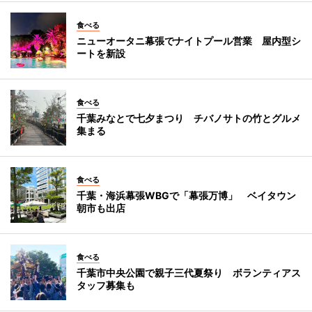
食べる
ニューオータニ幕張でナイトプール営業 屋内型シ
ートを新設
食べる
千葉みなとで七夕まつり チバノサトの竹とグルメ
集まる
食べる
千葉・海浜幕張WBGで「幕張万博」 ベイタウン
朝市も出店
食べる
千葉市中央公園で親子三代夏祭り ボランティアス
タッフ募集も