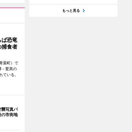
もっと見る
ちば恐竜
の捕食者
青葉町）で
博－驚異の
れている。
空襲写真パ
後の市街地