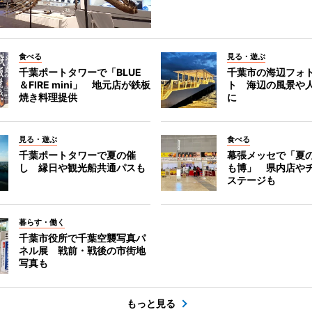
食べる
見る・遊ぶ
千葉ポートタワーで「BLUE
千葉市の海辺フォ
＆FIRE mini」 地元店が鉄板
ト 海辺の風景や
焼き料理提供
に
見る・遊ぶ
食べる
千葉ポートタワーで夏の催
幕張メッセで「夏
し 縁日や観光船共通パスも
も博」 県内店や
ステージも
暮らす・働く
千葉市役所で千葉空襲写真パ
ネル展 戦前・戦後の市街地
写真も
もっと見る