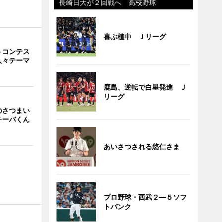
長崎日大が２回戦へ 高校野球
喜ぶ植中 Ｊリーグ
トコンテス
人々テーマ
鹿島、逆転で白星発進 Ｊ
リーグ
のさつまい
チーバくん
あいさつされる悠仁さま
プロ野球・西武２―５ソフ
トバンク