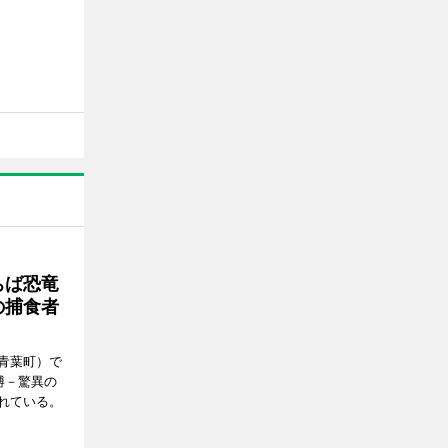
ちば恐竜
の捕食者
青葉町）で
博－驚異の
れている。