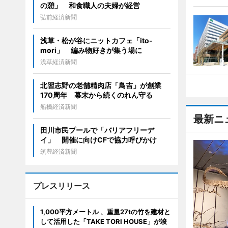
の憩」 和食職人の夫婦が経営
弘前経済新聞
浅草・松が谷にニットカフェ「ito-
mori」 編み物好きが集う場に
浅草経済新聞
北習志野の老舗精肉店「鳥吉」が創業
170周年 幕末から続くのれん守る
船橋経済新聞
最新ニ
田川市民プールで「バリアフリーデ
イ」 開催に向けCFで協力呼びかけ
筑豊経済新聞
プレスリリース
1,000平方メートル 、重量27tの竹を建材と
して活用した「TAKE TORI HOUSE」が竣