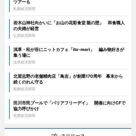
ツアーも
札幌経済新聞
岩木山神社向かいに「お山の花彩食堂 龍の憩」 和食職人
の夫婦が経営
弘前経済新聞
浅草・松が谷にニットカフェ「ito-mori」 編み物好きが
集う場に
浅草経済新聞
北習志野の老舗精肉店「鳥吉」が創業170周年 幕末から
続くのれん守る
船橋経済新聞
田川市民プールで「バリアフリーデイ」 開催に向けCFで
協力呼びかけ
筑豊経済新聞