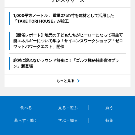
プレスリリース
1,000平方メートル 、重量27tの竹を建材として活用した
「TAKE TORI HOUSE」が竣工
【開催レポート】地元の子どもたちがヒーローになって再生可
能エネルギーについて学ぶ！サイエンスワークショップ「ゼロ
ワットパワークエスト」開催
絶対に譲れないラウンド前夜に！「ゴルフ極秘特訓宿泊プラ
ン」新登場
もっと見る
食べる
見る・遊ぶ
買う
暮らす・働く
学ぶ・知る
特集