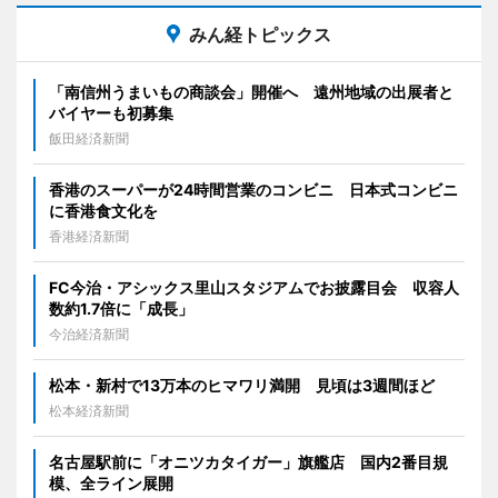
みん経トピックス
「南信州うまいもの商談会」開催へ 遠州地域の出展者と
バイヤーも初募集
飯田経済新聞
香港のスーパーが24時間営業のコンビニ 日本式コンビニ
に香港食文化を
香港経済新聞
FC今治・アシックス里山スタジアムでお披露目会 収容人
数約1.7倍に「成長」
今治経済新聞
松本・新村で13万本のヒマワリ満開 見頃は3週間ほど
松本経済新聞
名古屋駅前に「オニツカタイガー」旗艦店 国内2番目規
模、全ライン展開