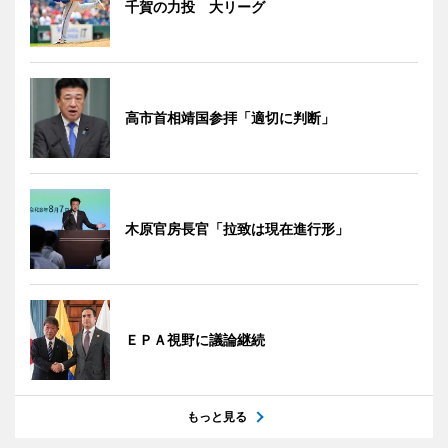
千賀の力投 大リーグ
高市首相靖国参拝「適切に判断」
木原官房長官「拉致は現在進行形」
ＥＰＡ視野に議論継続
もっと見る