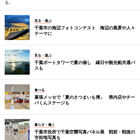
る。
見る・遊ぶ
千葉市の海辺フォトコンテスト 海辺の風景や人々
テーマに
見る・遊ぶ
千葉ポートタワーで夏の催し 縁日や観光船共通パ
スも
食べる
幕張メッセで「夏のさつまいも博」 県内店やチー
バくんステージも
暮らす・働く
千葉市役所で千葉空襲写真パネル展 戦前・戦後の
市街地写真も