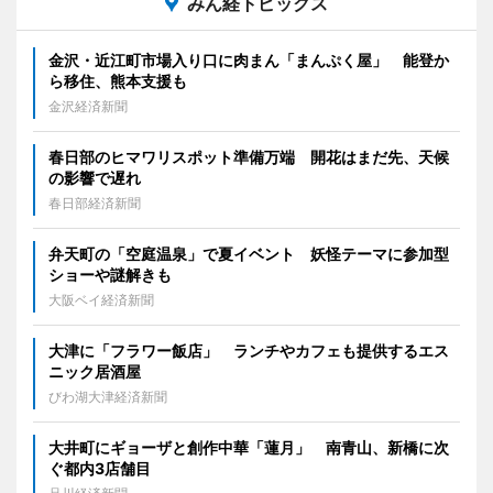
みん経トピックス
金沢・近江町市場入り口に肉まん「まんぷく屋」 能登か
ら移住、熊本支援も
金沢経済新聞
春日部のヒマワリスポット準備万端 開花はまだ先、天候
の影響で遅れ
春日部経済新聞
弁天町の「空庭温泉」で夏イベント 妖怪テーマに参加型
ショーや謎解きも
大阪ベイ経済新聞
大津に「フラワー飯店」 ランチやカフェも提供するエス
ニック居酒屋
びわ湖大津経済新聞
大井町にギョーザと創作中華「蓮月」 南青山、新橋に次
ぐ都内3店舗目