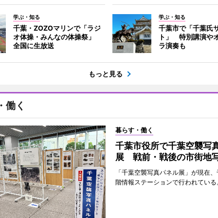
学ぶ・知る
学ぶ・知る
千葉・ZOZOマリンで「ラジ
千葉市で「千葉氏
オ体操・みんなの体操祭」
ト」 特別講演や
全国に生放送
ラ演奏も
もっと見る
・働く
暮らす・働く
千葉市役所で千葉空襲写
展 戦前・戦後の市街地
「千葉空襲写真パネル展」が現在、
階情報ステーションで行われている