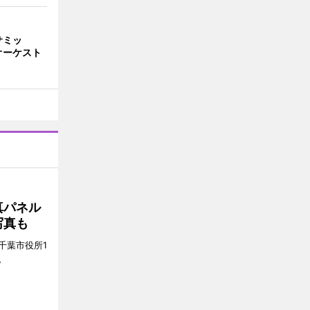
サミッ
オーケスト
真パネル
写真も
千葉市役所1
。