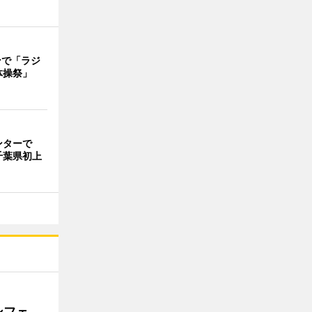
ンで「ラジ
体操祭」
ンターで
千葉県初上
ンフェ