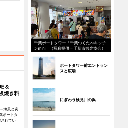
千葉ポートタワー「千葉つくたべキッチ
ンmini」（写真提供＝千葉市観光協会）
ポートタワー前エントラン
スと広場
E＆
鉄板焼き料
にぎわう検見川の浜
i ～海風と炎
葉ポートタ
催されてい