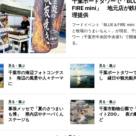
千葉ポートタワーで「BLU
FIRE mini」 地元店が
理提供
フードイベント「BLUE＆FIRE min
と牧場のうまいもん～」が現在、千
ワー（千葉市中央区中央港1）で開
る。
見る・遊ぶ
見る・遊ぶ
千葉市の海辺フォトコンテス
千葉ポートタワー
ト 海辺の風景や人々テーマ
し 縁日や観光船
に
見る・遊ぶ
見る・遊ぶ
幕張メッセで「夏のさつまい
千葉市動物公園で
も博」 県内店やチーバくん
イトZOO」 夜の
ステージも
ど