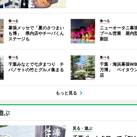
食べる
食べる
幕張メッセで「夏のさつまい
ニューオータニ幕
も博」 県内店やチーバくん
プール営業 屋内
ステージも
新設
食べる
食べる
千葉みなとで七夕まつり チ
千葉・海浜幕張WB
バノサトの竹とグルメ集まる
万博」 ベイタウ
店
もっと見る
遊ぶ
見る・遊ぶ