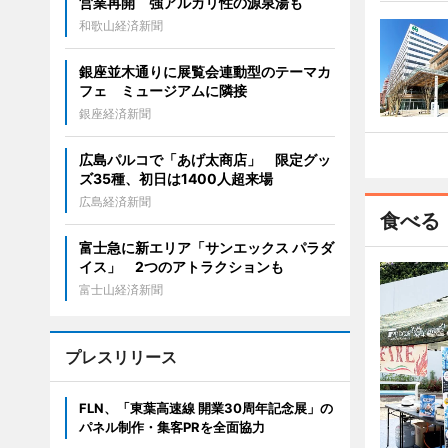
営業再開 強アルカリ性の源泉湯も
和歌山経済新聞
銀座並木通りに展覧会連動型のテーマカ
フェ ミュージアムに隣接
銀座経済新聞
広島パルコで「あげ太商店」 限定グッ
ズ35種、初日は1400人超来場
広島経済新聞
食べる
富士急に新エリア「サンエックス パラダ
イス」 2つのアトラクションも
富士山経済新聞
プレスリリース
FLN、「東葉高速線 開業30周年記念展」の
パネル制作・集客PRを全面協力