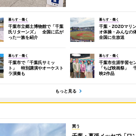
暮らす・働く
暮らす・働く
千葉市立郷土博物館で「千葉
千葉・ZOZOマリ
氏リターンズ」 全国に広が
オ体操・みんなの
った一族を紹介
全国に生放送
暮らす・働く
暮らす・働く
千葉市で「千葉氏サミッ
千葉市生涯学習セ
ト」 特別講演やオーケスト
「ちば映画祭」 
ラ演奏も
映2作品
もっと見る
買う
千葉・幕張メッセで「ワ