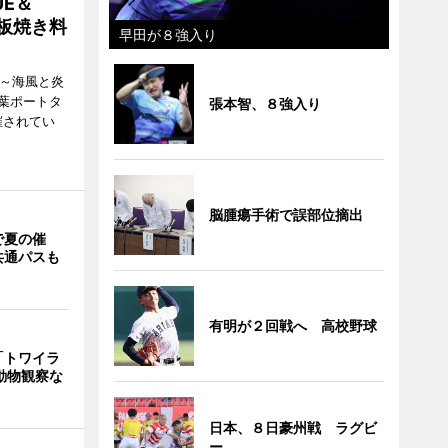
E＆
鉄板焼き料
早田が８強入り
i ～海風と炎
葉ポートタ
張本智、８強入り
催されてい
脳腫瘍手術で誤部位摘出
で夏の催
共通パスも
有明が２回戦へ 高校野球
「トワイラ
動物観察な
日本、８日豪州戦 ラグビ
ー