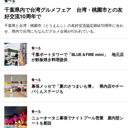
食べる
千葉県内で台湾グルメフェア 台湾・桃園市との友
好交流10周年で
千葉県と台湾・桃園市（とうえんし）の友好交流協定締結10周年に合わ
せ、県内で台湾にちなんだグルメ企画が行われている。
食べる
千葉ポートタワーで「BLUE＆FIRE mini」 地元店
が鉄板焼き料理提供
食べる
幕張メッセで「夏のさつまいも博」 県内店やチー
バくんステージも
食べる
ニューオータニ幕張でナイトプール営業 屋内型シ
ートを新設