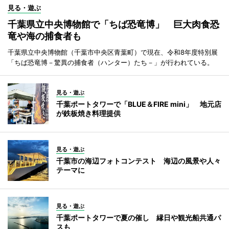
見る・遊ぶ
千葉県立中央博物館で「ちば恐竜博」 巨大肉食恐
竜や海の捕食者も
千葉県立中央博物館（千葉市中央区青葉町）で現在、令和8年度特別展
「ちば恐竜博－驚異の捕食者（ハンター）たち－」が行われている。
見る・遊ぶ
千葉ポートタワーで「BLUE＆FIRE mini」 地元店
が鉄板焼き料理提供
見る・遊ぶ
千葉市の海辺フォトコンテスト 海辺の風景や人々
テーマに
見る・遊ぶ
千葉ポートタワーで夏の催し 縁日や観光船共通パ
スも