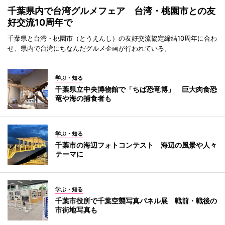
千葉県内で台湾グルメフェア 台湾・桃園市との友
好交流10周年で
千葉県と台湾・桃園市（とうえんし）の友好交流協定締結10周年に合わ
せ、県内で台湾にちなんだグルメ企画が行われている。
学ぶ・知る
千葉県立中央博物館で「ちば恐竜博」 巨大肉食恐
竜や海の捕食者も
学ぶ・知る
千葉市の海辺フォトコンテスト 海辺の風景や人々
テーマに
学ぶ・知る
千葉市役所で千葉空襲写真パネル展 戦前・戦後の
市街地写真も