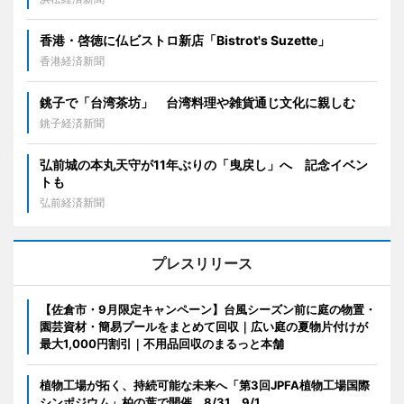
香港・啓徳に仏ビストロ新店「Bistrot's Suzette」
香港経済新聞
銚子で「台湾茶坊」 台湾料理や雑貨通じ文化に親しむ
銚子経済新聞
弘前城の本丸天守が11年ぶりの「曳戻し」へ 記念イベン
トも
弘前経済新聞
プレスリリース
【佐倉市・9月限定キャンペーン】台風シーズン前に庭の物置・
園芸資材・簡易プールをまとめて回収｜広い庭の夏物片付けが
最大1,000円割引｜不用品回収のまるっと本舗
植物工場が拓く、持続可能な未来へ「第3回JPFA植物工場国際
シンポジウム」柏の葉で開催 8/31、9/1