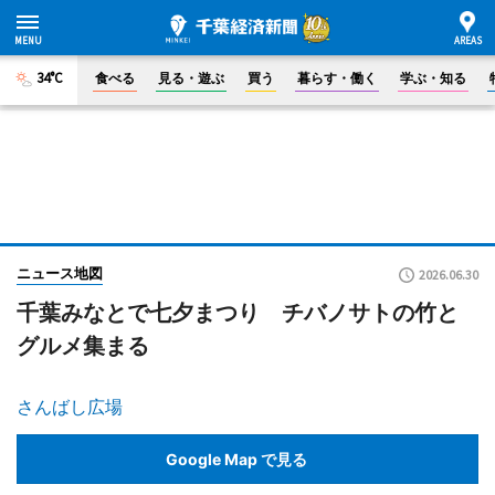
34°C
食べる
見る・遊ぶ
買う
暮らす・働く
学ぶ・知る
ニュース地図
2026.06.30
千葉みなとで七夕まつり チバノサトの竹と
グルメ集まる
さんばし広場
Google Map で見る