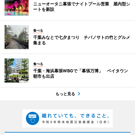
ニューオータニ幕張でナイトプール営業 屋内型シ
ートを新設
食べる
千葉みなとで七夕まつり チバノサトの竹とグルメ
集まる
食べる
千葉・海浜幕張WBGで「幕張万博」 ベイタウン
朝市も出店
もっと見る