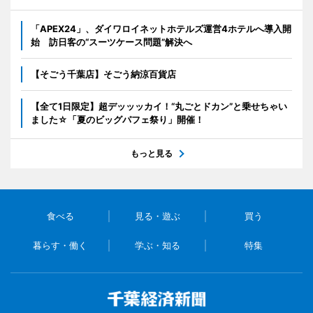
「APEX24」、ダイワロイネットホテルズ運営4ホテルへ導入開
始 訪日客の“スーツケース問題”解決へ
【そごう千葉店】そごう納涼百貨店
【全て1日限定】超デッッッカイ！“丸ごとドカン”と乗せちゃい
ました☆「夏のビッグパフェ祭り」開催！
もっと見る
食べる
見る・遊ぶ
買う
暮らす・働く
学ぶ・知る
特集