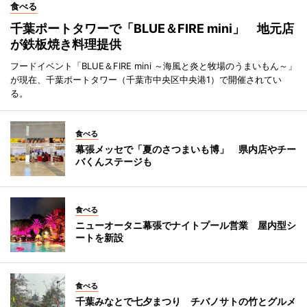
食べる
千葉ポートタワーで「BLUE＆FIRE mini」 地元店
が鉄板焼き料理提供
フードイベント「BLUE＆FIRE mini ～海風と炎と牧場のうまいもん～」
が現在、千葉ポートタワー（千葉市中央区中央港1）で開催されてい
る。
食べる
幕張メッセで「夏のさつまいも博」 県内店やチー
バくんステージも
食べる
ニューオータニ幕張でナイトプール営業 屋内型シ
ートを新設
食べる
千葉みなとで七夕まつり チバノサトの竹とグルメ