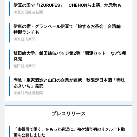
伊豆の国で「IZURUFES」 CHEHONら出演、地元勢も
伊豆の国経済新聞
伊東の宿・グランベール伊豆で「旅するお茶会」台湾編
特製ランチも
伊東経済新聞
飯田線大学、飯田線缶バッジ第2弾「開運セット」など5種
発売
飯田経済新聞
壱岐・重家酒造と山口の企業が連携 秋限定日本酒「壱岐
あきいち」発売
壱岐対馬経済新聞
プレスリリース
「市役所で働く」をもっと身近に。袖ケ浦市初のリクルート動
画を公開しました