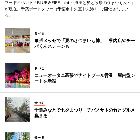
フードイベント「BLUE＆FIRE mini ～海風と炎と牧場のうまいもん～」
が現在、千葉ポートタワー（千葉市中央区中央港1）で開催されてい
る。
食べる
幕張メッセで「夏のさつまいも博」 県内店やチー
バくんステージも
食べる
ニューオータニ幕張でナイトプール営業 屋内型シ
ートを新設
食べる
千葉みなとで七夕まつり チバノサトの竹とグルメ
集まる
食べる