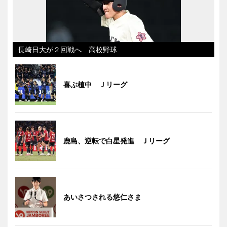
長崎日大が２回戦へ 高校野球
喜ぶ植中 Ｊリーグ
鹿島、逆転で白星発進 Ｊリーグ
あいさつされる悠仁さま