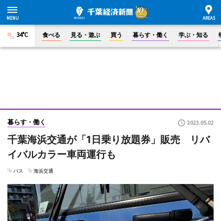
34°C
食べる
見る・遊ぶ
買う
暮らす・働く
学ぶ・知る
暮らす・働く
2023.05.02
千葉海浜交通が「1日乗り放題券」販売 リバ
イバルカラー車両運行も
バス
海浜交通