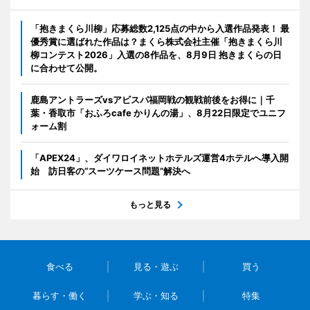
「抱きまくら川柳」応募総数2,125点の中から入選作品発表！ 最
優秀賞に選ばれた作品は？まくら株式会社主催「抱きまくら川
柳コンテスト2026」入選の8作品を、8月9日 抱きまくらの日
に合わせて公開。
鹿島アントラーズvsアビスパ福岡戦の観戦前後をお得に｜千
葉・香取市「おふろcafe かりんの湯」、8月22日限定でユニフ
ォーム割
「APEX24」、ダイワロイネットホテルズ運営4ホテルへ導入開
始 訪日客の“スーツケース問題”解決へ
もっと見る
食べる
見る・遊ぶ
買う
暮らす・働く
学ぶ・知る
特集