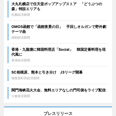
大丸札幌店で任天堂ポップアップストア 「どうぶつの
森」特設エリアも
札幌経済新聞
OMO5函館で「函館夜景の日」 手回しオルガンで野外劇
テーマ曲
函館経済新聞
香港・九龍塘に韓国料理店「Social」 韓国定番料理を現
代風に
香港経済新聞
SC相模原、熊本と引き分け J3リーグ開幕
相模原町田経済新聞
関門海峡花火大会、無料エリアなしの門司側をライブ配信
小倉経済新聞
プレスリリース