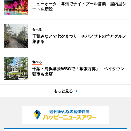
ニューオータニ幕張でナイトプール営業 屋内型シ
ートを新設
食べる
千葉みなとで七夕まつり チバノサトの竹とグルメ
集まる
食べる
千葉・海浜幕張WBGで「幕張万博」 ベイタウン
朝市も出店
もっと見る