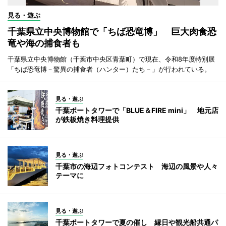
見る・遊ぶ
千葉県立中央博物館で「ちば恐竜博」 巨大肉食恐
竜や海の捕食者も
千葉県立中央博物館（千葉市中央区青葉町）で現在、令和8年度特別展
「ちば恐竜博－驚異の捕食者（ハンター）たち－」が行われている。
見る・遊ぶ
千葉ポートタワーで「BLUE＆FIRE mini」 地元店
が鉄板焼き料理提供
見る・遊ぶ
千葉市の海辺フォトコンテスト 海辺の風景や人々
テーマに
見る・遊ぶ
千葉ポートタワーで夏の催し 縁日や観光船共通パ