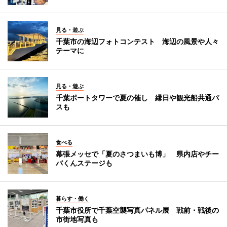
見る・遊ぶ
千葉市の海辺フォトコンテスト 海辺の風景や人々
テーマに
見る・遊ぶ
千葉ポートタワーで夏の催し 縁日や観光船共通パ
スも
食べる
幕張メッセで「夏のさつまいも博」 県内店やチー
バくんステージも
暮らす・働く
千葉市役所で千葉空襲写真パネル展 戦前・戦後の
市街地写真も