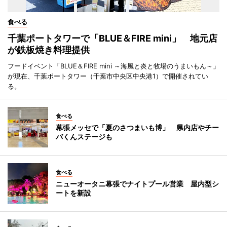
食べる
千葉ポートタワーで「BLUE＆FIRE mini」 地元店
が鉄板焼き料理提供
フードイベント「BLUE＆FIRE mini ～海風と炎と牧場のうまいもん～」
が現在、千葉ポートタワー（千葉市中央区中央港1）で開催されてい
る。
食べる
幕張メッセで「夏のさつまいも博」 県内店やチー
バくんステージも
食べる
ニューオータニ幕張でナイトプール営業 屋内型シ
ートを新設