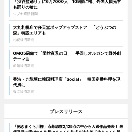
「渋谷盆踊り」に6万7000人 109前に櫓、外国人観光客
も踊りの輪に
シブヤ経済新聞
大丸札幌店で任天堂ポップアップストア 「どうぶつの
森」特設エリアも
札幌経済新聞
OMO5函館で「函館夜景の日」 手回しオルガンで野外劇
テーマ曲
函館経済新聞
香港・九龍塘に韓国料理店「Social」 韓国定番料理を現
代風に
香港経済新聞
プレスリリース
「抱きまくら川柳」応募総数2,125点の中から入選作品発表！ 最
優秀賞に選ばれた作品は？まくら株式会社主催「抱きまくら川