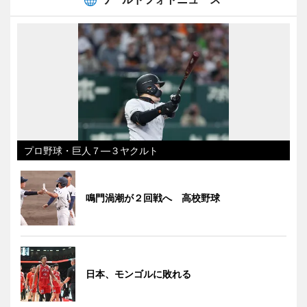
プロ野球・巨人７―３ヤクルト
鳴門渦潮が２回戦へ 高校野球
日本、モンゴルに敗れる