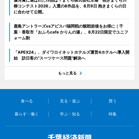
柳コンテスト2026」入選の8作品を、8月9日 抱きまくらの日
に合わせて公開。
鹿島アントラーズvsアビスパ福岡戦の観戦前後をお得に｜千
葉・香取市「おふろcafe かりんの湯」、8月22日限定でユニフ
ォーム割
「APEX24」、ダイワロイネットホテルズ運営4ホテルへ導入開
始 訪日客の“スーツケース問題”解決へ
もっと見る
食べる
見る・遊ぶ
買う
暮らす・働く
学ぶ・知る
特集