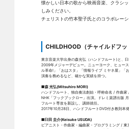
懐かしい日本の歌から映画音楽、クラシッ
しみください。
チェリストの竹本聖子氏とのコラボレーシ
CHILDHOOD（チャイルドフ
東京音楽大学出身の森光弘（ハンドフルート)と、臼
2009年メジャーデビュー。ニューヨーク、ヒュー
ル革命!」「おはスタ」「情報ライブ ミヤネ屋」「
演奏を務めるなど、確かな実績を持つ。
■森 光弘(Mitsuhiro MORI)
ハンドフルート、独自奏法創始・呼称命名 / 作曲家
NHK「フックブックロー」出演。ドレミ楽譜出版 月
フルート専攻を新設し、講師就任。
2017年10月28日、ハンドフルートDVD付き教則本
■臼田 圭介(Keisuke USUDA)
ピアニスト・作曲家・編曲家・プログラミング / 