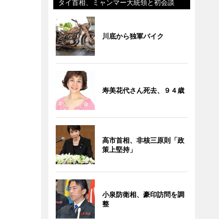
タイ首相、ミャンマー大統領と初会談
川底から独軍バイク
寿美花代さん死去、９４歳
高市首相、非核三原則「政
策上堅持」
小泉防衛相、豪印訪問を調
整