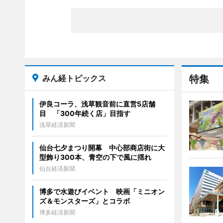
みん経トピックス
特集
伊良コーラ、浅草観音前に直営5店舗
目 「300年続く店」目指す
浅草経済新聞
仙台七夕まつり開幕 中心部商店街に大
型飾り300本、青空の下で風に揺れ
仙台経済新聞
博多で水遊びイベント 映画「ミニオン
ズ＆モンスターズ」とコラボ
博多経済新聞