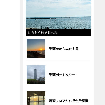
にぎわう検見川の浜
千葉港からみた夕日
千葉ポートタワー
展望フロアから見た千葉港