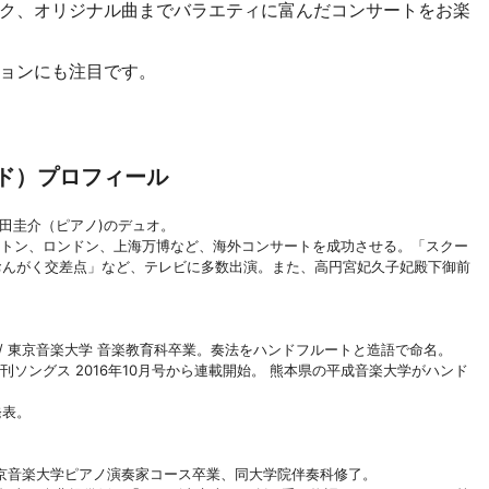
ク、オリジナル曲までバラエティに富んだコンサートをお楽
ョンにも注目です。
ッド）プロフィール
田圭介（ピアノ)のデュオ。
ストン、ロンドン、上海万博など、海外コンサートを成功させる。「スクー
おんがく交差点」など、テレビに多数出演。また、高円宮妃久子妃殿下御前
 / 東京音楽大学 音楽教育科卒業。奏法をハンドフルートと造語で命名。
刊ソングス 2016年10月号から連載開始。 熊本県の平成音楽大学がハンド
発表。
東京音楽大学ピアノ演奏家コース卒業、同大学院伴奏科修了。