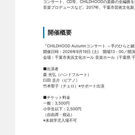
コンサート、CD等、CHILDHOODの楽曲の全編
音楽プロデュースなど。2017年、千葉市芸術文化
開催概要
『CHILDHOOD Autumnコンサート ～手のひら
開催日時：2026年9月19日 (土) 開場13：00／開演
会場：千葉市美浜文化ホール 音楽ホール（千葉県 千葉市
■出演者
森 光弘（ハンドフルート）
臼田 圭介（ピアノ）
竹本聖子（チェロ）※サポート出演
■チケット料金
一般：3,500円
小学生以下：2,500円
（自由席・税込）
※未就学児入場不可