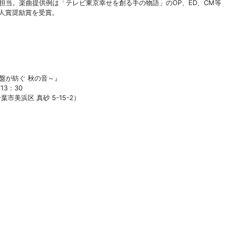
曲を担当。楽曲提供例は「テレビ東京幸せを創る手の物語」のOP、ED、CM等
新人賞奨励賞を受賞。
と鍵盤が紡ぐ 秋の音～』
13：30
美浜区 真砂 5-15-2）