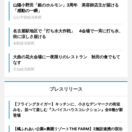
山陽小野田「銀のホルモン」3周年 美容師店主が届ける
「感動の一瞬」
山口宇部経済新聞
名古屋駅地区で「打ち水大作戦」 4会場で一斉に打ち水、
街に涼しさ届ける
名駅経済新聞
大曲の花火会場に一夜限りのレストラン 秋田の食でもて
なす
大仙経済新聞
プレスリリース
【フライングタイガー】キッチンに、小さなデンマークの街並
みを。並べて楽しむ『スパイスハウスコレクション』全9種が新
登場
【橘ふれあい公園×農園リゾートTHE FARM】2施設連携の宿泊