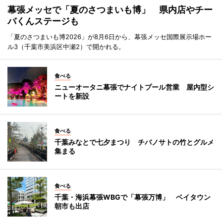
幕張メッセで「夏のさつまいも博」 県内店やチー
バくんステージも
「夏のさつまいも博2026」が8月6日から、幕張メッセ国際展示場ホー
ル3（千葉市美浜区中瀬2）で開かれる。
食べる
ニューオータニ幕張でナイトプール営業 屋内型シ
ートを新設
食べる
千葉みなとで七夕まつり チバノサトの竹とグルメ
集まる
食べる
千葉・海浜幕張WBGで「幕張万博」 ベイタウン
朝市も出店