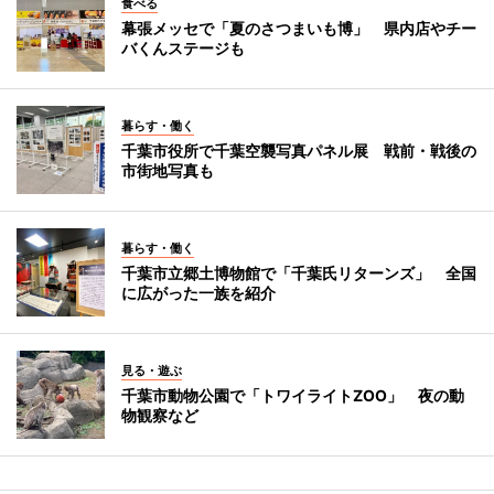
食べる
幕張メッセで「夏のさつまいも博」 県内店やチー
バくんステージも
暮らす・働く
千葉市役所で千葉空襲写真パネル展 戦前・戦後の
市街地写真も
暮らす・働く
千葉市立郷土博物館で「千葉氏リターンズ」 全国
に広がった一族を紹介
見る・遊ぶ
千葉市動物公園で「トワイライトZOO」 夜の動
物観察など