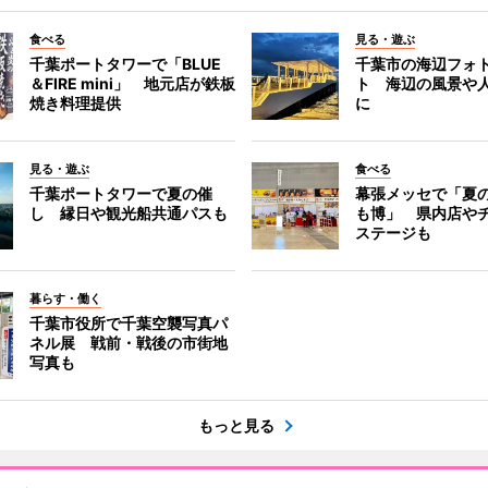
食べる
見る・遊ぶ
千葉ポートタワーで「BLUE
千葉市の海辺フォ
＆FIRE mini」 地元店が鉄板
ト 海辺の風景や
焼き料理提供
に
見る・遊ぶ
食べる
千葉ポートタワーで夏の催
幕張メッセで「夏
し 縁日や観光船共通パスも
も博」 県内店や
ステージも
暮らす・働く
千葉市役所で千葉空襲写真パ
ネル展 戦前・戦後の市街地
写真も
もっと見る