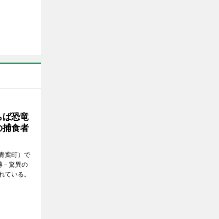
ちば恐竜
の捕食者
青葉町）で
博－驚異の
れている。