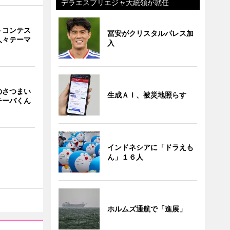
デラエスプリエジャ大統領が就任
トコンテス
冨安がクリスタルパレス加
人々テーマ
入
のさつまい
生成ＡＩ、被災地照らす
チーバくん
インドネシアに「ドラえも
ん」１６人
ホルムズ通航で「進展」