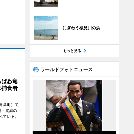
にぎわう検見川の浜
もっと見る
ワールドフォトニュース
ちば恐竜
の捕食者
青葉町）で
博－驚異の
れている。