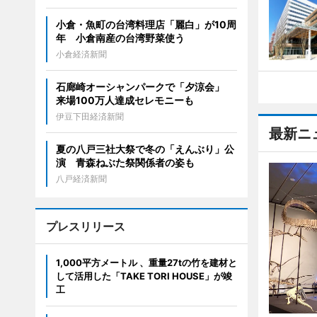
小倉・魚町の台湾料理店「麗白」が10周
年 小倉南産の台湾野菜使う
小倉経済新聞
石廊崎オーシャンパークで「夕涼会」
来場100万人達成セレモニーも
伊豆下田経済新聞
最新ニ
夏の八戸三社大祭で冬の「えんぶり」公
演 青森ねぶた祭関係者の姿も
八戸経済新聞
プレスリリース
1,000平方メートル 、重量27tの竹を建材と
して活用した「TAKE TORI HOUSE」が竣
工