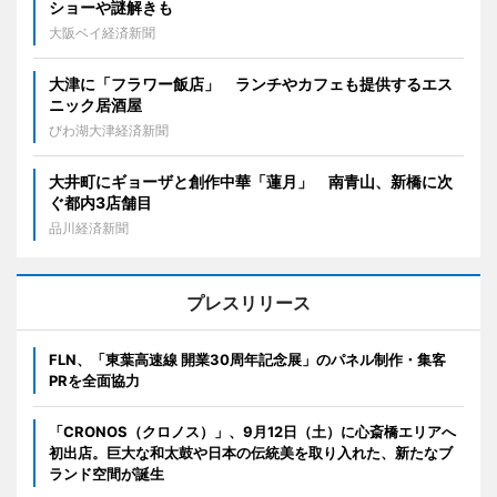
ショーや謎解きも
大阪ベイ経済新聞
大津に「フラワー飯店」 ランチやカフェも提供するエス
ニック居酒屋
びわ湖大津経済新聞
大井町にギョーザと創作中華「蓮月」 南青山、新橋に次
ぐ都内3店舗目
品川経済新聞
プレスリリース
FLN、「東葉高速線 開業30周年記念展」のパネル制作・集客
PRを全面協力
「CRONOS（クロノス）」、9月12日（土）に心斎橋エリアへ
初出店。巨大な和太鼓や日本の伝統美を取り入れた、新たなブ
ランド空間が誕生