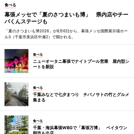
食べる
幕張メッセで「夏のさつまいも博」 県内店やチー
バくんステージも
「夏のさつまいも博2026」が8月6日から、幕張メッセ国際展示場ホー
ル3（千葉市美浜区中瀬2）で開かれる。
食べる
ニューオータニ幕張でナイトプール営業 屋内型シ
ートを新設
食べる
千葉みなとで七夕まつり チバノサトの竹とグルメ
集まる
食べる
千葉・海浜幕張WBGで「幕張万博」 ベイタウン
朝市も出店