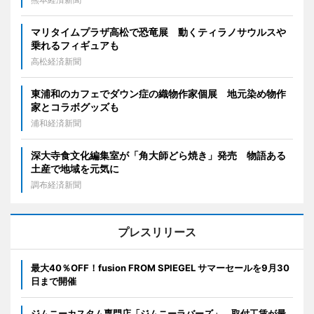
マリタイムプラザ高松で恐竜展 動くティラノサウルスや
乗れるフィギュアも
高松経済新聞
東浦和のカフェでダウン症の織物作家個展 地元染め物作
家とコラボグッズも
浦和経済新聞
深大寺食文化編集室が「角大師どら焼き」発売 物語ある
土産で地域を元気に
調布経済新聞
プレスリリース
最大40％OFF！fusion FROM SPIEGEL サマーセールを9月30
日まで開催
ジムニーカスタム専門店「ジムニーラバーズ」、取付工賃が最