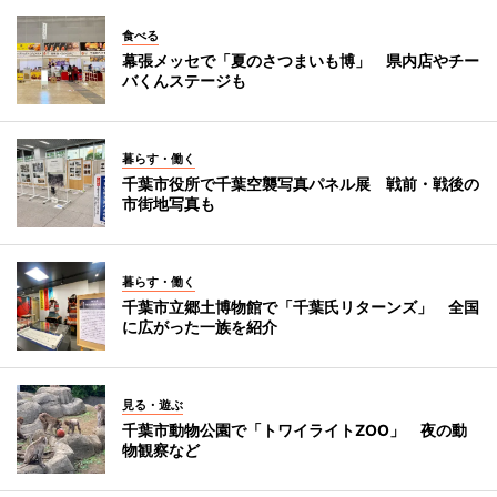
食べる
幕張メッセで「夏のさつまいも博」 県内店やチー
バくんステージも
暮らす・働く
千葉市役所で千葉空襲写真パネル展 戦前・戦後の
市街地写真も
暮らす・働く
千葉市立郷土博物館で「千葉氏リターンズ」 全国
に広がった一族を紹介
見る・遊ぶ
千葉市動物公園で「トワイライトZOO」 夜の動
物観察など