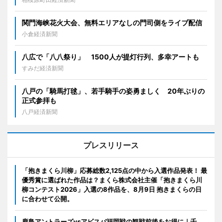
関門海峡花火大会、無料エリアなしの門司側をライブ配信
小倉経済新聞
八広で「八八祭り」 1500人が提灯行列、多幸アートも
すみだ経済新聞
八戸の「騎馬打毬」、若手騎手の姿勇ましく 20年ぶりの
正式参拝も
八戸経済新聞
プレスリリース
「抱きまくら川柳」応募総数2,125点の中から入選作品発表！ 最
優秀賞に選ばれた作品は？まくら株式会社主催「抱きまくら川
柳コンテスト2026」入選の8作品を、8月9日 抱きまくらの日
に合わせて公開。
鹿島アントラーズvsアビスパ福岡戦の観戦前後をお得に｜千