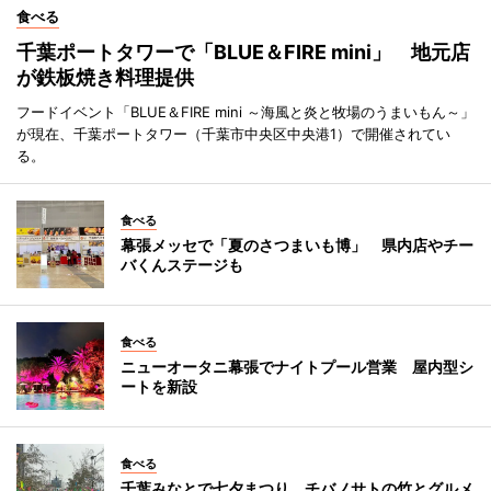
食べる
千葉ポートタワーで「BLUE＆FIRE mini」 地元店
が鉄板焼き料理提供
フードイベント「BLUE＆FIRE mini ～海風と炎と牧場のうまいもん～」
が現在、千葉ポートタワー（千葉市中央区中央港1）で開催されてい
る。
食べる
幕張メッセで「夏のさつまいも博」 県内店やチー
バくんステージも
食べる
ニューオータニ幕張でナイトプール営業 屋内型シ
ートを新設
食べる
千葉みなとで七夕まつり チバノサトの竹とグルメ