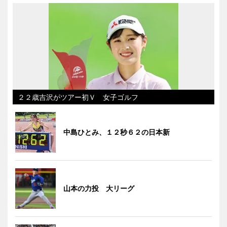
２２歳吉沢がツアー初Ｖ 女子ゴルフ
中島ひとみ、１２秒６２の日本新
山本の力投 大リーグ