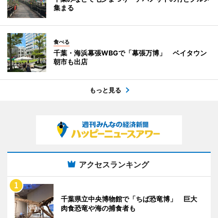
集まる
食べる
千葉・海浜幕張WBGで「幕張万博」 ベイタウン
朝市も出店
もっと見る
アクセスランキング
千葉県立中央博物館で「ちば恐竜博」 巨大
肉食恐竜や海の捕食者も