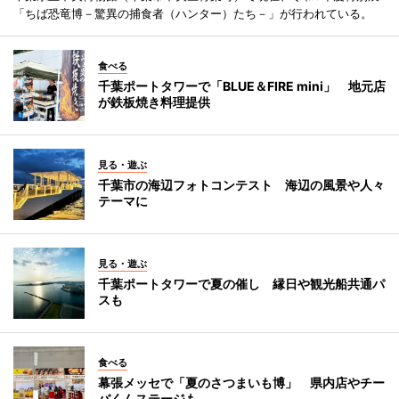
「ちば恐竜博－驚異の捕食者（ハンター）たち－」が行われている。
食べる
千葉ポートタワーで「BLUE＆FIRE mini」 地元店
が鉄板焼き料理提供
見る・遊ぶ
千葉市の海辺フォトコンテスト 海辺の風景や人々
テーマに
見る・遊ぶ
千葉ポートタワーで夏の催し 縁日や観光船共通パ
スも
食べる
幕張メッセで「夏のさつまいも博」 県内店やチー
バくんステージも