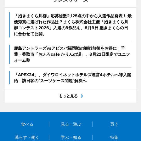
「抱きまくら川柳」応募総数2,125点の中から入選作品発表！ 最
優秀賞に選ばれた作品は？まくら株式会社主催「抱きまくら川
柳コンテスト2026」入選の8作品を、8月9日 抱きまくらの日
に合わせて公開。
鹿島アントラーズvsアビスパ福岡戦の観戦前後をお得に｜千
葉・香取市「おふろcafe かりんの湯」、8月22日限定でユニフ
ォーム割
「APEX24」、ダイワロイネットホテルズ運営4ホテルへ導入開
始 訪日客の“スーツケース問題”解決へ
もっと見る
食べる
見る・遊ぶ
買う
暮らす・働く
学ぶ・知る
特集