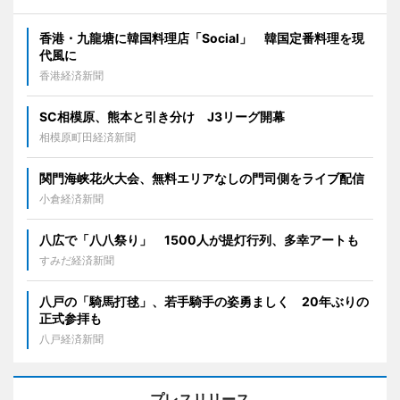
香港・九龍塘に韓国料理店「Social」 韓国定番料理を現
代風に
香港経済新聞
SC相模原、熊本と引き分け J3リーグ開幕
相模原町田経済新聞
関門海峡花火大会、無料エリアなしの門司側をライブ配信
小倉経済新聞
八広で「八八祭り」 1500人が提灯行列、多幸アートも
すみだ経済新聞
八戸の「騎馬打毬」、若手騎手の姿勇ましく 20年ぶりの
正式参拝も
八戸経済新聞
プレスリリース