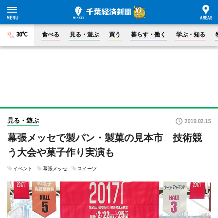
30°C
食べる
見る・遊ぶ
買う
暮らす・働く
学ぶ・知る
見る・遊ぶ
2019.02.15
幕張メッセで製パン・製菓の見本市 技術競
う大会や菓子作り実演も
イベント
幕張メッセ
スイーツ