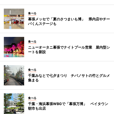
食べる
幕張メッセで「夏のさつまいも博」 県内店やチー
バくんステージも
食べる
ニューオータニ幕張でナイトプール営業 屋内型シ
ートを新設
食べる
千葉みなとで七夕まつり チバノサトの竹とグルメ
集まる
食べる
千葉・海浜幕張WBGで「幕張万博」 ベイタウン
朝市も出店