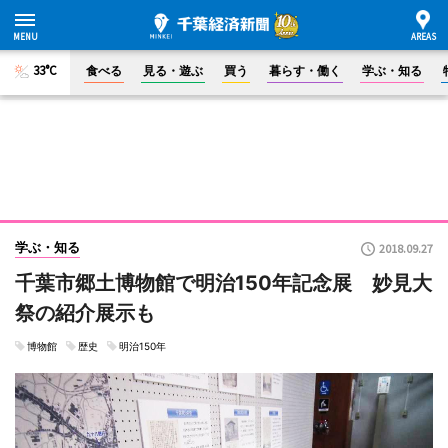
33°C
食べる
見る・遊ぶ
買う
暮らす・働く
学ぶ・知る
学ぶ・知る
2018.09.27
千葉市郷土博物館で明治150年記念展 妙見大
祭の紹介展示も
博物館
歴史
明治150年