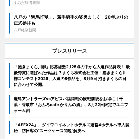
すみだ経済新聞
八戸の「騎馬打毬」、若手騎手の姿勇ましく 20年ぶりの
正式参拝も
八戸経済新聞
プレスリリース
「抱きまくら川柳」応募総数2,125点の中から入選作品発表！ 最
優秀賞に選ばれた作品は？まくら株式会社主催「抱きまくら川
柳コンテスト2026」入選の8作品を、8月9日 抱きまくらの日
に合わせて公開。
鹿島アントラーズvsアビスパ福岡戦の観戦前後をお得に｜千
葉・香取市「おふろcafe かりんの湯」、8月22日限定でユニフ
ォーム割
「APEX24」、ダイワロイネットホテルズ運営4ホテルへ導入開
始 訪日客の“スーツケース問題”解決へ