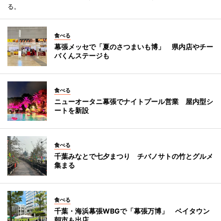
る。
食べる
幕張メッセで「夏のさつまいも博」 県内店やチー
バくんステージも
食べる
ニューオータニ幕張でナイトプール営業 屋内型シ
ートを新設
食べる
千葉みなとで七夕まつり チバノサトの竹とグルメ
集まる
食べる
千葉・海浜幕張WBGで「幕張万博」 ベイタウン
朝市も出店