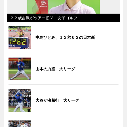
２２歳吉沢がツアー初Ｖ 女子ゴルフ
中島ひとみ、１２秒６２の日本新
山本の力投 大リーグ
大谷が決勝打 大リーグ