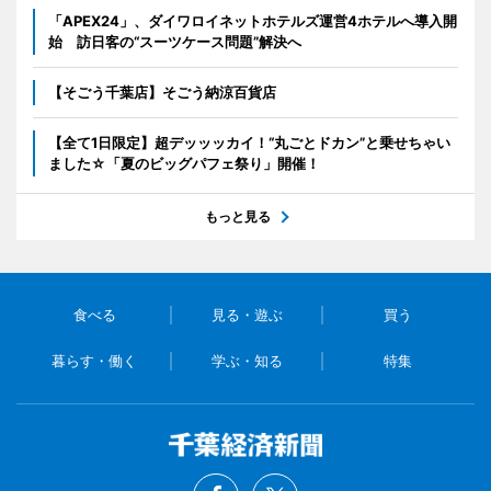
「APEX24」、ダイワロイネットホテルズ運営4ホテルへ導入開
始 訪日客の“スーツケース問題”解決へ
【そごう千葉店】そごう納涼百貨店
【全て1日限定】超デッッッカイ！“丸ごとドカン”と乗せちゃい
ました☆「夏のビッグパフェ祭り」開催！
もっと見る
食べる
見る・遊ぶ
買う
暮らす・働く
学ぶ・知る
特集