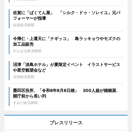
佐賀に「ばくてん屋」 「シルク・ドゥ・ソレイユ」元パ
フォーマーが指導
佐賀経済新聞
今帰仁・上運天に「ナギッコ」 島ラッキョウやモズクの
加工品販売
やんばる経済新聞
沼津「淡島ホテル」が夏限定イベント イラストサービス
や星空観望会など
沼津経済新聞
墨田区役所、「令和8年8月8日婚」 300人超が婚姻届、
開庁前から長い列
すみだ経済新聞
プレスリリース