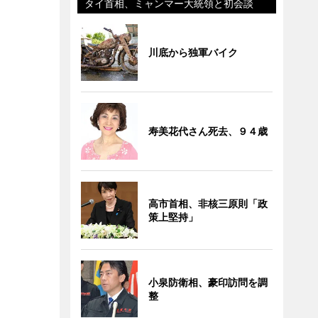
タイ首相、ミャンマー大統領と初会談
川底から独軍バイク
寿美花代さん死去、９４歳
高市首相、非核三原則「政
策上堅持」
小泉防衛相、豪印訪問を調
整