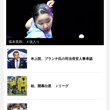
張本美和、４強入り
米上院、ブランチ氏の司法長官人事承認
柏、開幕白星 Ｊリーグ