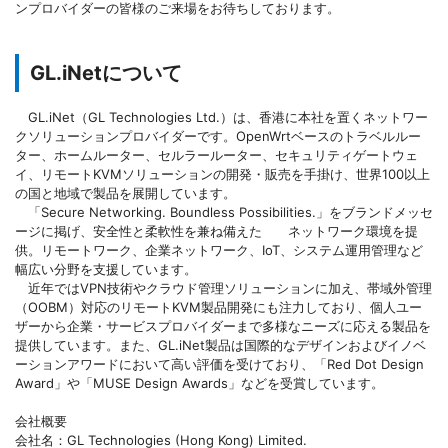
ンプロバイダーの皆様のご来場をお待ちしております。
GL.iNetについて
GL.iNet（GL Technologies Ltd.）は、香港に本社を置くネットワー
クソリューションプロバイダーです。OpenWrtベースのトラベルルー
ター、ホームルーター、セルラールーター、セキュリティゲートウェ
イ、リモートKVMソリューションの開発・販売を手掛け、世界100以上
の国と地域で製品を展開しています。
「Secure Networking. Boundless Possibilities.」をブランドメッセ
ージに掲げ、安全性と柔軟性を兼ね備えた ネットワーク環境を提
供。リモートワーク、企業ネットワーク、IoT、システム運用管理など
幅広い分野を支援しています。
近年ではVPN技術やクラウド管理ソリューションに加え、帯域外管理
（OOBM）対応のリモートKVM製品開発にも注力しており、個人ユー
ザーから企業・サービスプロバイダーまで多様なニーズに応える製品を
提供しています。また、GL.iNet製品は国際的なデザインおよびイノベ
ーションアワードにおいて高い評価を受けており、「Red Dot Design
Award」や「MUSE Design Awards」などを受賞しています。
会社概要
会社名：GL Technologies (Hong Kong) Limited.