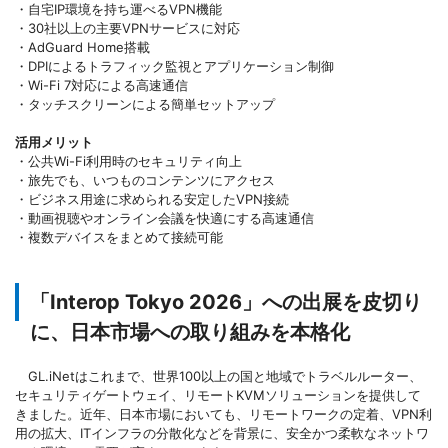
・自宅IP環境を持ち運べるVPN機能
・30社以上の主要VPNサービスに対応
・AdGuard Home搭載
・DPIによるトラフィック監視とアプリケーション制御
・Wi-Fi 7対応による高速通信
・タッチスクリーンによる簡単セットアップ
活用メリット
・公共Wi-Fi利用時のセキュリティ向上
・旅先でも、いつものコンテンツにアクセス
・ビジネス用途に求められる安定したVPN接続
・動画視聴やオンライン会議を快適にする高速通信
・複数デバイスをまとめて接続可能
「Interop Tokyo 2026」への出展を皮切り
に、日本市場への取り組みを本格化
GL.iNetはこれまで、世界100以上の国と地域でトラベルルーター、
セキュリティゲートウェイ、リモートKVMソリューションを提供して
きました。近年、日本市場においても、リモートワークの定着、VPN利
用の拡大、ITインフラの分散化などを背景に、安全かつ柔軟なネットワ