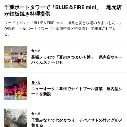
千葉ポートタワーで「BLUE＆FIRE mini」 地元店
が鉄板焼き料理提供
フードイベント「BLUE＆FIRE mini ～海風と炎と牧場のうまいもん～」
が現在、千葉ポートタワー（千葉市中央区中央港1）で開催されてい
る。
食べる
幕張メッセで「夏のさつまいも博」 県内店やチー
バくんステージも
食べる
ニューオータニ幕張でナイトプール営業 屋内型シ
ートを新設
食べる
千葉みなとで七夕まつり チバノサトの竹とグルメ
集まる