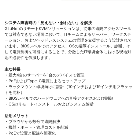
システム障害時の「見えない・触れない」を解決
GL.iNetのリモートKVMソリューションは、従来の遠隔アクセスツール
では対応できない場面において、ITチームによるサーバー、ワークステ
ーション、およびヘッドレスシステムの管理を支援するよう設計されて
います。BIOSレベルでのアクセス、OSの遠隔インストール、診断、そ
して電源制御を可能にすることで、分散したIT環境全体における現地対
応の必要性を低減します。
主な特長
・最大4台のサーバーを1台のデバイスで管理
・PoEおよびType-C電源によるセットアップ
・ラックマウント環境向けに設計（10インチおよび19インチ用ブラケッ
トを同梱）
・BIOSレベルでのハードウェアへの直接アクセスおよび制御
・OSのリモートインストールおよびシステム診断
活用メリット
・ブラウザから数分で遠隔解決
・機器・ポート・管理コストを削減
・PoEで設置と配線を簡潔化