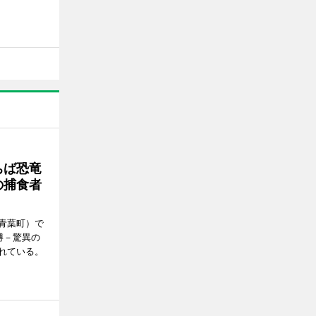
ちば恐竜
の捕食者
青葉町）で
博－驚異の
れている。