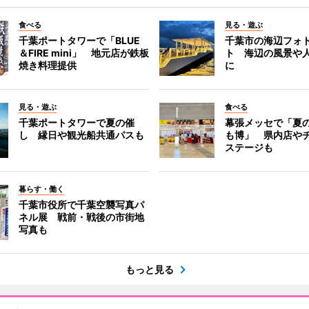
食べる
見る・遊ぶ
千葉ポートタワーで「BLUE
千葉市の海辺フォ
＆FIRE mini」 地元店が鉄板
ト 海辺の風景や
焼き料理提供
に
見る・遊ぶ
食べる
千葉ポートタワーで夏の催
幕張メッセで「夏
し 縁日や観光船共通パスも
も博」 県内店や
ステージも
暮らす・働く
千葉市役所で千葉空襲写真パ
ネル展 戦前・戦後の市街地
写真も
もっと見る