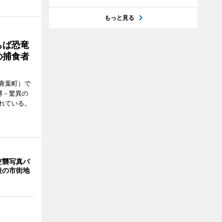
もっと見る
ちば恐竜
の捕食者
青葉町）で
博－驚異の
れている。
空襲写真パ
後の市街地