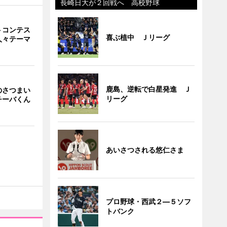
長崎日大が２回戦へ 高校野球
トコンテス
喜ぶ植中 Ｊリーグ
人々テーマ
鹿島、逆転で白星発進 Ｊ
のさつまい
リーグ
チーバくん
あいさつされる悠仁さま
プロ野球・西武２―５ソフ
トバンク