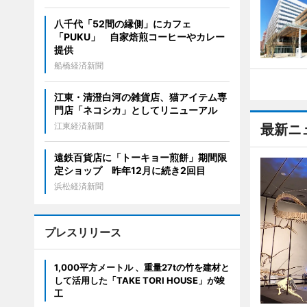
八千代「52間の縁側」にカフェ
「PUKU」 自家焙煎コーヒーやカレー
提供
船橋経済新聞
江東・清澄白河の雑貨店、猫アイテム専
門店「ネコシカ」としてリニューアル
江東経済新聞
最新ニ
遠鉄百貨店に「トーキョー煎餅」期間限
定ショップ 昨年12月に続き2回目
浜松経済新聞
プレスリリース
1,000平方メートル 、重量27tの竹を建材と
して活用した「TAKE TORI HOUSE」が竣
工