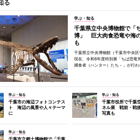
知る
学ぶ・知る
千葉県立中央博物館で「
博」 巨大肉食恐竜や海
も
千葉県立中央博物館（千葉市中央区
現在、令和8年度特別展「ちば恐竜
捕食者（ハンター）たち－」が行わ
学ぶ・知る
学ぶ・知る
千葉市の海辺フォトコンテス
千葉市役所で千葉
ト 海辺の風景や人々テーマ
ネル展 戦前・戦
に
写真も
学ぶ・知る
千葉市立郷土博物館で「千葉