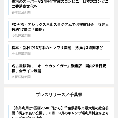
香港のスーパーが24時間営業のコンビニ 日本式コンビニ
に香港食文化を
香港経済新聞
FC今治・アシックス里山スタジアムでお披露目会 収容人
数約1.7倍に「成長」
今治経済新聞
松本・新村で13万本のヒマワリ満開 見頃は3週間ほど
松本経済新聞
名古屋駅前に「オニツカタイガー」旗艦店 国内2番目規
模、全ライン展開
名駅経済新聞
プレスリリース／千葉県
【市外利用は1区画2,500円から】千葉県香取市最大級の総合公
園「橘ふれあい公園」、8月・9月のキャンプ場利用料金をより
リーズナブルに改定