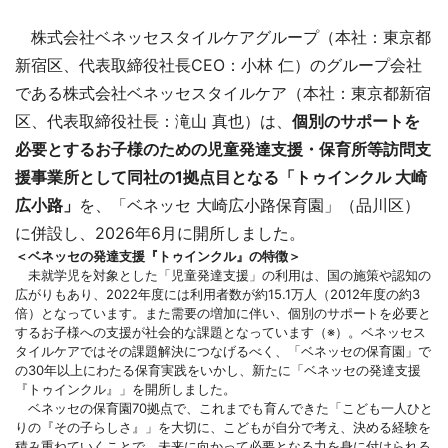
株式会社ベネッセスタイルケアグループ（本社：東京都
新宿区、代表取締役社長CEO：小林 仁）のグループ会社
である株式会社ベネッセスタイルケア（本社：東京都新宿
区、代表取締役社長：滝山 真也）は、
個別のサポートを
必要とするお子様のための児童発達支援・保育所等訪問支
援事業所として同社の1拠点目となる「トゥインクル 大崎
広小路」
を、「ベネッセ 大崎広小路保育園」（品川区）
に併設し、2026年6月に開所しました。
＜ベネッセの発達支援『トゥインクル』の特徴＞
未就学児を対象とした「児童発達支援」の利用は、国の施策や認知の
広がりもあり、2022年度には利用者数が約15.1万人（2012年度の約3
倍）となっています。また需要の増加に伴い、個別のサポートを必要と
するお子様への支援が社会的な課題となっています（※）。ベネッセス
タイルケアではその課題解決につなげるべく、「ベネッセの保育園」で
の30年以上にわたる保育実践をいかし、新たに「ベネッセの発達支援
『トゥインクル』」を開所しました。
ベネッセの保育園70拠点で、これまでも育んできた「こども一人ひと
りの『その子らしさ』」を大切に、こどもが自分で考え、決める経験を
積み重ねていくことで、未来に向かって必要となる力を身に付けられる