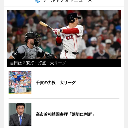
吉田は２安打１打点 大リーグ
千賀の力投 大リーグ
高市首相靖国参拝「適切に判断」