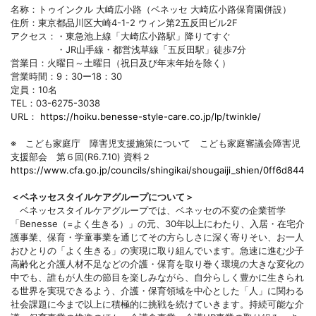
名称：トゥインクル 大崎広小路（ベネッセ 大崎広小路保育園併設）
住所：東京都品川区大崎4-1-2 ウィン第2五反田ビル2F
アクセス：・東急池上線「大崎広小路駅」降りてすぐ
・JR山手線・都営浅草線「五反田駅」徒歩7分
営業日：火曜日～土曜日（祝日及び年末年始を除く）
営業時間：9：30ー18：30
定員：10名
TEL：03-6275-3038
URL：
https://hoiku.benesse-style-care.co.jp/lp/twinkle/
※ こども家庭庁 障害児支援施策について こども家庭審議会障害児
支援部会 第６回(R6.7.10) 資料２
https://www.cfa.go.jp/councils/shingikai/shougaiji_shien/0ff6d844
＜ベネッセスタイルケアグループについて＞
ベネッセスタイルケアグループでは、ベネッセの不変の企業哲学
「Benesse（=よく生きる）」の元、30年以上にわたり、入居・在宅介
護事業、保育・学童事業を通じてその方らしさに深く寄りそい、お一人
おひとりの「よく生きる」の実現に取り組んでいます。急速に進む少子
高齢化と介護人材不足などの介護・保育を取り巻く環境の大きな変化の
中でも、誰もが人生の節目を楽しみながら、自分らしく豊かに生きられ
る世界を実現できるよう、介護・保育領域を中心とした「人」に関わる
社会課題に今まで以上に積極的に挑戦を続けていきます。持続可能な介