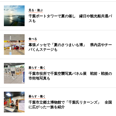
見る・遊ぶ
千葉ポートタワーで夏の催し 縁日や観光船共通パ
スも
食べる
幕張メッセで「夏のさつまいも博」 県内店やチー
バくんステージも
暮らす・働く
千葉市役所で千葉空襲写真パネル展 戦前・戦後の
市街地写真も
暮らす・働く
千葉市立郷土博物館で「千葉氏リターンズ」 全国
に広がった一族を紹介