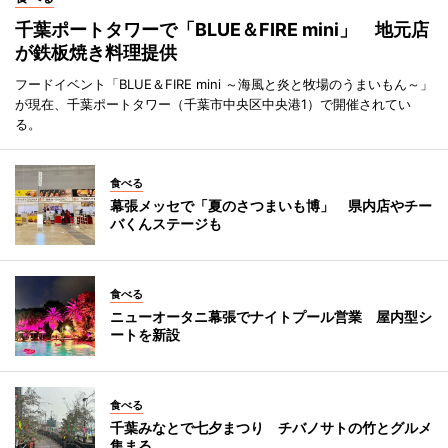
千葉ポートタワーで「BLUE＆FIRE mini」 地元店
が鉄板焼き料理提供
フードイベント「BLUE＆FIRE mini ～海風と炎と牧場のうまいもん～」
が現在、千葉ポートタワー（千葉市中央区中央港1）で開催されてい
る。
食べる
幕張メッセで「夏のさつまいも博」 県内店やチー
バくんステージも
食べる
ニューオータニ幕張でナイトプール営業 屋内型シ
ートを新設
食べる
千葉みなとで七夕まつり チバノサトの竹とグルメ
集まる