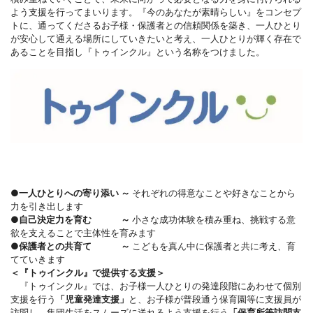
よう支援を行ってまいります。『今のあなたが素晴らしい』をコンセプ
トに、通ってくださるお子様・保護者との信頼関係を築き、一人ひとり
が安心して通える場所にしていきたいと考え、一人ひとりが輝く存在で
あることを目指し『トゥインクル』という名称をつけました。
●一人ひとりへの寄り添い ～
それぞれの得意なことや好きなことから
力を引き出します
●自己決定力を育む ～
小さな成功体験を積み重ね、挑戦する意
欲を支えることで主体性を育みます
●保護者との共育て ～
こどもを真ん中に保護者と共に考え、育
てていきます
＜『トゥインクル』で提供する支援＞
『トゥインクル』では、お子様一人ひとりの発達段階にあわせて個別
支援を行う
「児童発達支援」
と、お子様が普段通う保育園等に支援員が
訪問し、集団生活をスムーズに送れるよう支援を行う
「保育所等訪問支