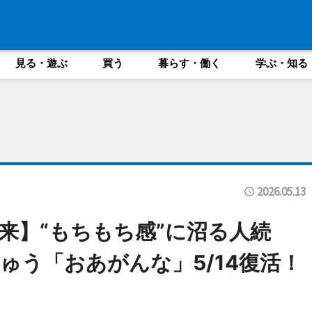
見る・遊ぶ
買う
暮らす・働く
学ぶ・知る
2026.05.13
再来】“もちもち感”に沼る人続
ゅう「おあがんな」5/14復活！