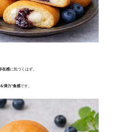
存在感
に気づくはず。
＆弾力”食感
です。