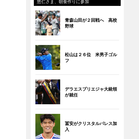
悠仁さま、朝食作りに参加
青森山田が２回戦へ 高校
野球
松山は２６位 米男子ゴル
フ
デラエスプリエジャ大統領
が就任
冨安がクリスタルパレス加
入