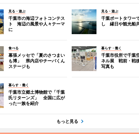
見る・遊ぶ
見る・遊ぶ
千葉市の海辺フォトコンテス
千葉ポートタワー
ト 海辺の風景や人々テーマ
し 縁日や観光船
に
食べる
暮らす・働く
幕張メッセで「夏のさつまい
千葉市役所で千葉
も博」 県内店やチーバくん
ネル展 戦前・戦
ステージも
写真も
暮らす・働く
千葉市立郷土博物館で「千葉
氏リターンズ」 全国に広が
った一族を紹介
もっと見る