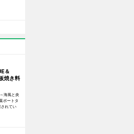
E＆
鉄板焼き料
i ～海風と炎
葉ポートタ
催されてい