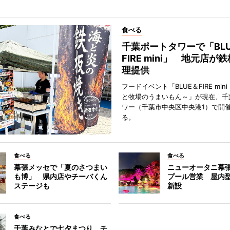
食べる
千葉ポートタワーで「BLU
FIRE mini」 地元店が
理提供
フードイベント「BLUE＆FIRE min
と牧場のうまいもん～」が現在、千
ワー（千葉市中央区中央港1）で開
る。
食べる
食べる
幕張メッセで「夏のさつまい
ニューオータニ幕
も博」 県内店やチーバくん
プール営業 屋内
ステージも
新設
食べる
千葉みなとで七夕まつり チ