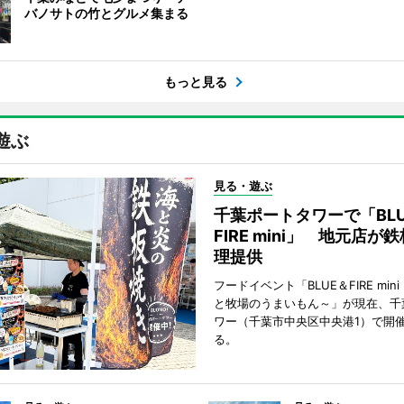
バノサトの竹とグルメ集まる
もっと見る
遊ぶ
見る・遊ぶ
千葉ポートタワーで「BLU
FIRE mini」 地元店が
理提供
フードイベント「BLUE＆FIRE min
と牧場のうまいもん～」が現在、千
ワー（千葉市中央区中央港1）で開
る。