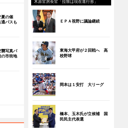
木原官房長官「拉致は現在進行形」
で夏の催
ＥＰＡ視野に議論継続
共通パスも
東海大甲府が２回戦へ 高
空襲写真パ
校野球
後の市街地
岡本は１安打 大リーグ
橋本、玉木氏が立候補 国
民民主代表選