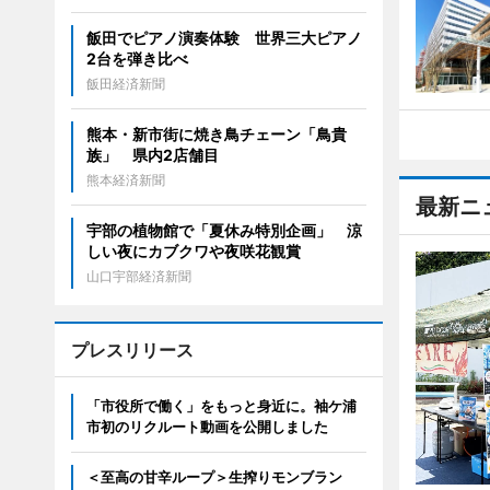
飯田でピアノ演奏体験 世界三大ピアノ
2台を弾き比べ
飯田経済新聞
熊本・新市街に焼き鳥チェーン「鳥貴
族」 県内2店舗目
熊本経済新聞
最新ニ
宇部の植物館で「夏休み特別企画」 涼
しい夜にカブクワや夜咲花観賞
山口宇部経済新聞
プレスリリース
「市役所で働く」をもっと身近に。袖ケ浦
市初のリクルート動画を公開しました
＜至高の甘辛ループ＞生搾りモンブラン