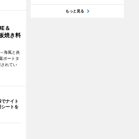
もっと見る
E＆
鉄板焼き料
i ～海風と炎
葉ポートタ
催されてい
張でナイト
型シートを