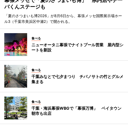
幕張メッセで「夏のさつまいも博」 県内店やチー
バくんステージも
「夏のさつまいも博2026」が8月6日から、幕張メッセ国際展示場ホー
ル3（千葉市美浜区中瀬2）で開かれる。
食べる
ニューオータニ幕張でナイトプール営業 屋内型シ
ートを新設
食べる
千葉みなとで七夕まつり チバノサトの竹とグルメ
集まる
食べる
千葉・海浜幕張WBGで「幕張万博」 ベイタウン
朝市も出店