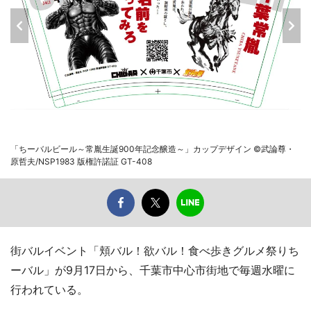
「ちーバルビール～常胤生誕900年記念醸造～」カップデザイン ©武論尊・
原哲夫/NSP1983 版権許諾証 GT-408
街バルイベント「頬バル！欲バル！食べ歩きグルメ祭りち
ーバル」が9月17日から、千葉市中心市街地で毎週水曜に
行われている。