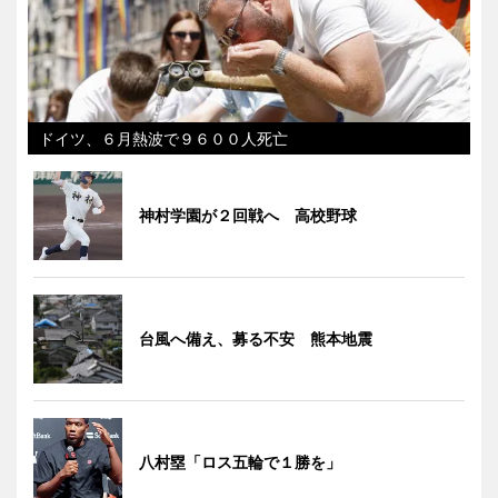
ドイツ、６月熱波で９６００人死亡
神村学園が２回戦へ 高校野球
台風へ備え、募る不安 熊本地震
八村塁「ロス五輪で１勝を」