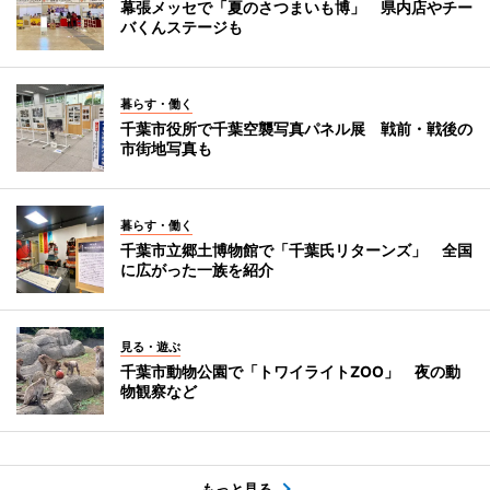
幕張メッセで「夏のさつまいも博」 県内店やチー
バくんステージも
暮らす・働く
千葉市役所で千葉空襲写真パネル展 戦前・戦後の
市街地写真も
暮らす・働く
千葉市立郷土博物館で「千葉氏リターンズ」 全国
に広がった一族を紹介
見る・遊ぶ
千葉市動物公園で「トワイライトZOO」 夜の動
物観察など
もっと見る