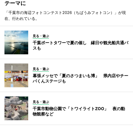
テーマに
「千葉市の海辺フォトコンテスト2026（ちばうみフォトコン）」が現
在、行われている。
見る・遊ぶ
千葉ポートタワーで夏の催し 縁日や観光船共通パ
スも
見る・遊ぶ
幕張メッセで「夏のさつまいも博」 県内店やチー
バくんステージも
見る・遊ぶ
千葉市動物公園で「トワイライトZOO」 夜の動
物観察など