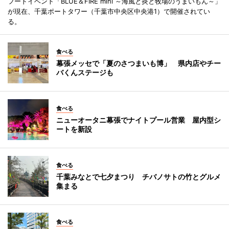
フードイベント「BLUE＆FIRE mini ～海風と炎と牧場のうまいもん～」
が現在、千葉ポートタワー（千葉市中央区中央港1）で開催されてい
る。
食べる
幕張メッセで「夏のさつまいも博」 県内店やチー
バくんステージも
食べる
ニューオータニ幕張でナイトプール営業 屋内型シ
ートを新設
食べる
千葉みなとで七夕まつり チバノサトの竹とグルメ
集まる
食べる