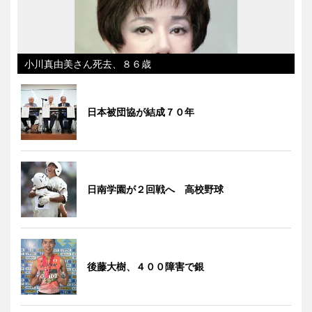
小川真由美さん死去、８６歳
日本被団協が結成７０年
日南学園が２回戦へ 高校野球
後藤大樹、４００障害で銀