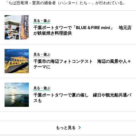
「ちば恐竜博－驚異の捕食者（ハンター）たち－」が行われている。
見る・遊ぶ
千葉ポートタワーで「BLUE＆FIRE mini」 地元店
が鉄板焼き料理提供
見る・遊ぶ
千葉市の海辺フォトコンテスト 海辺の風景や人々
テーマに
見る・遊ぶ
千葉ポートタワーで夏の催し 縁日や観光船共通パ
スも
もっと見る