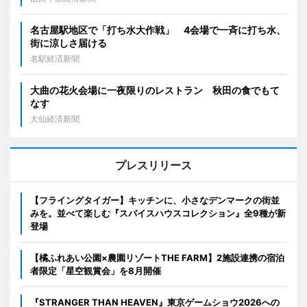
名古屋駅地区で「打ち水大作戦」 4会場で一斉に打ち水、
街に涼しさ届ける
名駅経済新聞
大曲の花火会場に一夜限りのレストラン 秋田の食でもて
なす
大仙経済新聞
プレスリリース
【フライングタイガー】キッチンに、小さなデンマークの街並
みを。並べて楽しむ『スパイスハウスコレクション』全9種が新
登場
【橘ふれあい公園×農園リゾートTHE FARM】2施設連携の宿泊
者限定「星空観賞会」を8月開催
『STRANGER THAN HEAVEN』東京ゲームショウ2026への