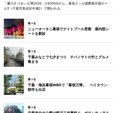
「夏のさつまいも博2026」が8月6日から、幕張メッセ国際展示場ホー
ル3（千葉市美浜区中瀬2）で開かれる。
食べる
ニューオータニ幕張でナイトプール営業 屋内型シ
ートを新設
食べる
千葉みなとで七夕まつり チバノサトの竹とグルメ
集まる
食べる
千葉・海浜幕張WBGで「幕張万博」 ベイタウン
朝市も出店
食べる
千葉市中央公園で親子三代夏祭り ボランティアス