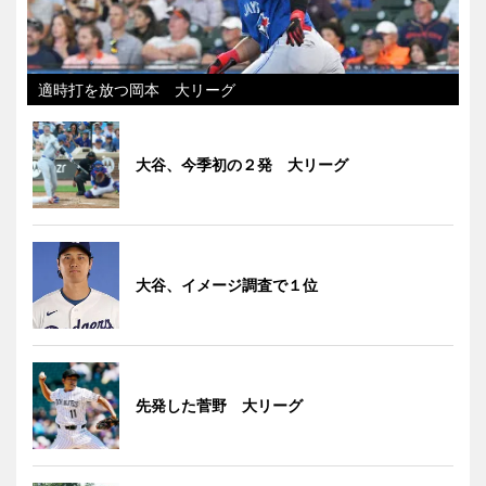
適時打を放つ岡本 大リーグ
大谷、今季初の２発 大リーグ
大谷、イメージ調査で１位
先発した菅野 大リーグ