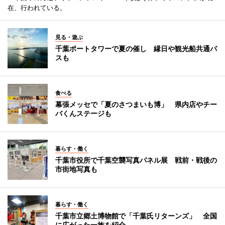
在、行われている。
見る・遊ぶ
千葉ポートタワーで夏の催し 縁日や観光船共通パ
スも
食べる
幕張メッセで「夏のさつまいも博」 県内店やチー
バくんステージも
暮らす・働く
千葉市役所で千葉空襲写真パネル展 戦前・戦後の
市街地写真も
暮らす・働く
千葉市立郷土博物館で「千葉氏リターンズ」 全国
に広がった一族を紹介