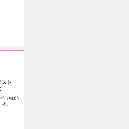
ンテスト
に
26（ちばう
いる。