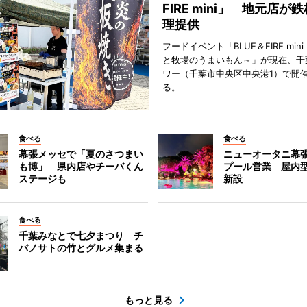
FIRE mini」 地元店が
理提供
フードイベント「BLUE＆FIRE min
と牧場のうまいもん～」が現在、千
ワー（千葉市中央区中央港1）で開
る。
食べる
食べる
幕張メッセで「夏のさつまい
ニューオータニ幕
も博」 県内店やチーバくん
プール営業 屋内
ステージも
新設
食べる
千葉みなとで七夕まつり チ
バノサトの竹とグルメ集まる
もっと見る