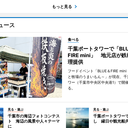
もっと見る
ュース
食べる
千葉ポートタワーで「BLU
FIRE mini」 地元店が
理提供
フードイベント「BLUE＆FIRE min
と牧場のうまいもん～」が現在、千
ワー（千葉市中央区中央港1）で開
る。
見る・遊ぶ
見る・遊ぶ
千葉市の海辺フォトコンテス
千葉ポートタワー
ト 海辺の風景や人々テーマ
し 縁日や観光船
に