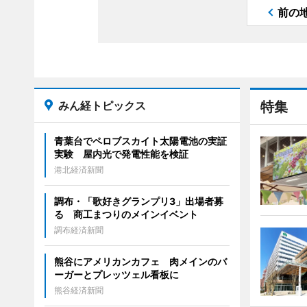
前の
みん経トピックス
特集
青葉台でペロブスカイト太陽電池の実証
実験 屋内光で発電性能を検証
港北経済新聞
調布・「歌好きグランプリ3」出場者募
る 商工まつりのメインイベント
調布経済新聞
熊谷にアメリカンカフェ 肉メインのバ
ーガーとプレッツェル看板に
熊谷経済新聞