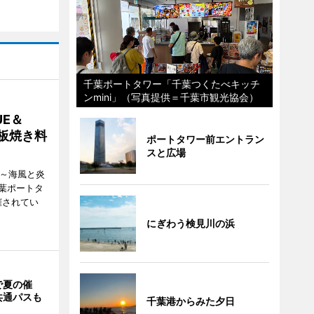
千葉ポートタワー「千葉つくたべキッチ
ンmini」（写真提供＝千葉市観光協会）
E＆
鉄板焼き料
ポートタワー前エントラン
スと広場
i ～海風と炎
葉ポートタ
催されてい
にぎわう検見川の浜
で夏の催
共通パスも
千葉港からみた夕日