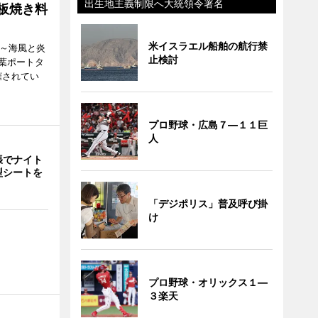
出生地主義制限へ大統領令署名
鉄板焼き料
米イスラエル船舶の航行禁
i ～海風と炎
止検討
葉ポートタ
催されてい
プロ野球・広島７―１１巨
人
張でナイト
型シートを
「デジポリス」普及呼び掛
け
プロ野球・オリックス１―
３楽天