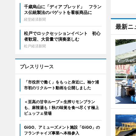
千歳烏山に「ディア ブレッド」 フラン
ス伝統製法のバゲットを看板商品に
経堂経済新聞
最新ニ
松戸でロックセッションイベント 初心
者歓迎、大音量で演奏楽しむ
松戸経済新聞
プレスリリース
「市役所で働く」をもっと身近に。袖ケ浦
市初のリクルート動画を公開しました
＜至高の甘辛ループ＞生搾りモンブラン
も、麻辣湯も！秋の味覚を食べ尽くす極上
ビュッフェ登場
GiGO、アミューズメント施設「GiGO」の
フランチャイズ事業へ本格参入