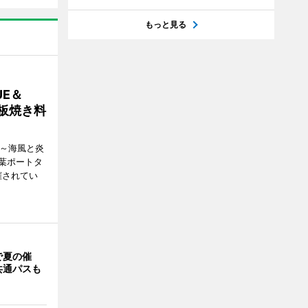
もっと見る
E＆
鉄板焼き料
i ～海風と炎
葉ポートタ
催されてい
で夏の催
共通パスも