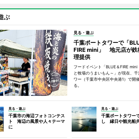
遊ぶ
見る・遊ぶ
千葉ポートタワーで「BLU
FIRE mini」 地元店が
理提供
フードイベント「BLUE＆FIRE min
と牧場のうまいもん～」が現在、千
ワー（千葉市中央区中央港1）で開
る。
見る・遊ぶ
見る・遊ぶ
千葉市の海辺フォトコンテス
千葉ポートタワー
ト 海辺の風景や人々テーマ
し 縁日や観光船
に