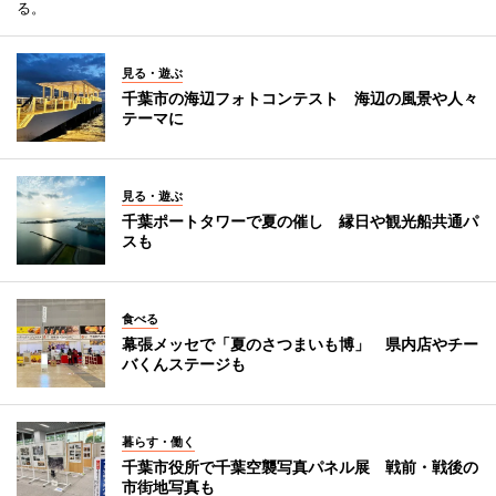
る。
見る・遊ぶ
千葉市の海辺フォトコンテスト 海辺の風景や人々
テーマに
見る・遊ぶ
千葉ポートタワーで夏の催し 縁日や観光船共通パ
スも
食べる
幕張メッセで「夏のさつまいも博」 県内店やチー
バくんステージも
暮らす・働く
千葉市役所で千葉空襲写真パネル展 戦前・戦後の
市街地写真も