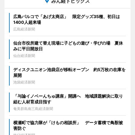
みん経トピックス
広島パルコで「あげ太商店」 限定グッズ35種、初日は
1400人超来場
広島経済新聞
仙台市役所建て替え現場に子どもの遊び・学びの場 夏休
みに平日開放日
仙台経済新聞
ディスクユニオン池袋店が移転オープン 約5万枚の在庫を
展開
池袋経済新聞
「与論イノベーんちゅ講座」開講へ 地域課題解決に取り
組む人材育成目指す
奄美群島南三島経済新聞
横瀬町で協力隊が「けもの相談所」 データ蓄積で鳥獣被
害防ぐ