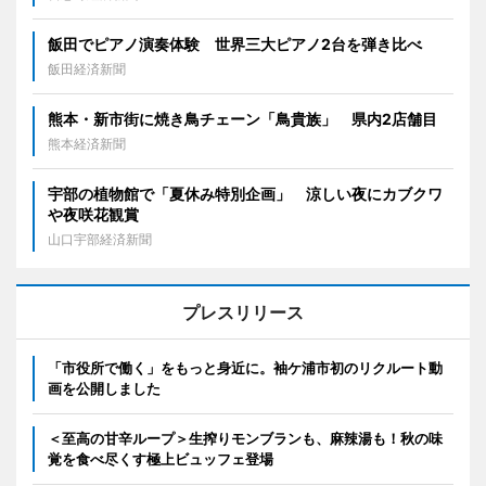
飯田でピアノ演奏体験 世界三大ピアノ2台を弾き比べ
飯田経済新聞
熊本・新市街に焼き鳥チェーン「鳥貴族」 県内2店舗目
熊本経済新聞
宇部の植物館で「夏休み特別企画」 涼しい夜にカブクワ
や夜咲花観賞
山口宇部経済新聞
プレスリリース
「市役所で働く」をもっと身近に。袖ケ浦市初のリクルート動
画を公開しました
＜至高の甘辛ループ＞生搾りモンブランも、麻辣湯も！秋の味
覚を食べ尽くす極上ビュッフェ登場