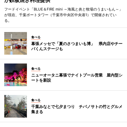
が鉄板焼き料理提供
フードイベント「BLUE＆FIRE mini ～海風と炎と牧場のうまいもん～」
が現在、千葉ポートタワー（千葉市中央区中央港1）で開催されてい
る。
食べる
幕張メッセで「夏のさつまいも博」 県内店やチー
バくんステージも
食べる
ニューオータニ幕張でナイトプール営業 屋内型シ
ートを新設
食べる
千葉みなとで七夕まつり チバノサトの竹とグルメ
集まる