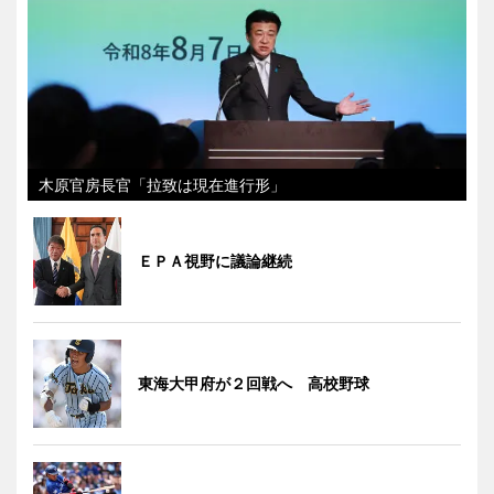
木原官房長官「拉致は現在進行形」
ＥＰＡ視野に議論継続
東海大甲府が２回戦へ 高校野球