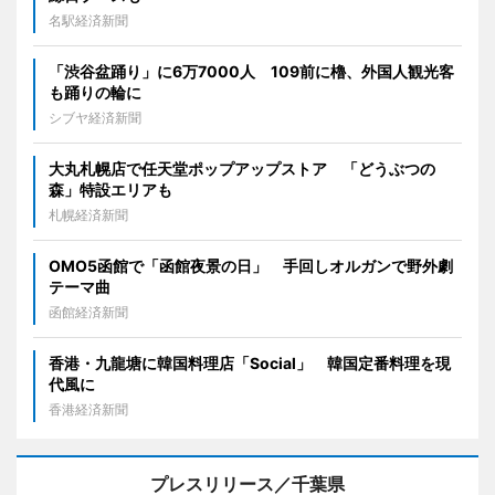
名駅経済新聞
「渋谷盆踊り」に6万7000人 109前に櫓、外国人観光客
も踊りの輪に
シブヤ経済新聞
大丸札幌店で任天堂ポップアップストア 「どうぶつの
森」特設エリアも
札幌経済新聞
OMO5函館で「函館夜景の日」 手回しオルガンで野外劇
テーマ曲
函館経済新聞
香港・九龍塘に韓国料理店「Social」 韓国定番料理を現
代風に
香港経済新聞
プレスリリース／千葉県