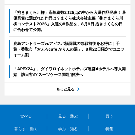
「抱きまくら川柳」応募総数2,125点の中から入選作品発表！ 最
優秀賞に選ばれた作品は？まくら株式会社主催「抱きまくら川
柳コンテスト2026」入選の8作品を、8月9日 抱きまくらの日
に合わせて公開。
鹿島アントラーズvsアビスパ福岡戦の観戦前後をお得に｜千
葉・香取市「おふろcafe かりんの湯」、8月22日限定でユニフ
ォーム割
「APEX24」、ダイワロイネットホテルズ運営4ホテルへ導入開
始 訪日客の“スーツケース問題”解決へ
もっと見る
食べる
見る・遊ぶ
買う
暮らす・働く
学ぶ・知る
特集