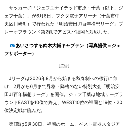
サッカーJ1「ジェフユナイテッド市原・千葉（以下、ジ
ェフ千葉）」が6月6日、フクダ電子アリーナ（千葉市中
央区川崎町）で行われた「明治安田J1百年構想リーグ」プ
レーオフラウンド第2戦でアビスパ福岡と対戦した。
あいさつする鈴木大輔キャプテン（写真提供＝ジェ
フサポーター）
［広告］
Jリーグは2026年8月から始まる秋春制への移行に向
け、2月から6月まで昇格・降格のない特別大会「明治安
田J1百年構想リーグ」を開催。ジェフ千葉は地域リーグラ
ウンドEASTを10位で終え、WEST10位の福岡と19位・20
位決定戦に臨んだ。
第1戦は5月30日、福岡のホーム、ベスト電器スタジア