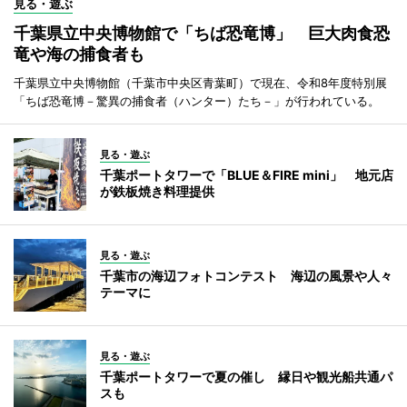
見る・遊ぶ
千葉県立中央博物館で「ちば恐竜博」 巨大肉食恐
竜や海の捕食者も
千葉県立中央博物館（千葉市中央区青葉町）で現在、令和8年度特別展
「ちば恐竜博－驚異の捕食者（ハンター）たち－」が行われている。
見る・遊ぶ
千葉ポートタワーで「BLUE＆FIRE mini」 地元店
が鉄板焼き料理提供
見る・遊ぶ
千葉市の海辺フォトコンテスト 海辺の風景や人々
テーマに
見る・遊ぶ
千葉ポートタワーで夏の催し 縁日や観光船共通パ
スも