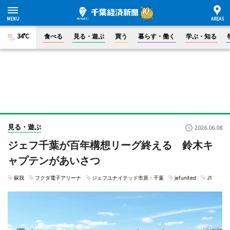
34°C
食べる
見る・遊ぶ
買う
暮らす・働く
学ぶ・知る
見る・遊ぶ
2026.06.08
ジェフ千葉が百年構想リーグ終える 鈴木キ
ャプテンがあいさつ
蘇我
フクダ電子アリーナ
ジェフユナイテッド市原・千葉
jefunited
J1