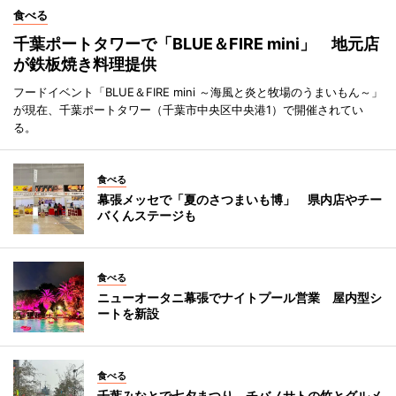
食べる
千葉ポートタワーで「BLUE＆FIRE mini」 地元店
が鉄板焼き料理提供
フードイベント「BLUE＆FIRE mini ～海風と炎と牧場のうまいもん～」
が現在、千葉ポートタワー（千葉市中央区中央港1）で開催されてい
る。
食べる
幕張メッセで「夏のさつまいも博」 県内店やチー
バくんステージも
食べる
ニューオータニ幕張でナイトプール営業 屋内型シ
ートを新設
食べる
千葉みなとで七夕まつり チバノサトの竹とグルメ