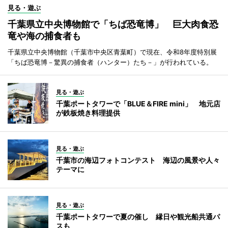
見る・遊ぶ
千葉県立中央博物館で「ちば恐竜博」 巨大肉食恐
竜や海の捕食者も
千葉県立中央博物館（千葉市中央区青葉町）で現在、令和8年度特別展
「ちば恐竜博－驚異の捕食者（ハンター）たち－」が行われている。
見る・遊ぶ
千葉ポートタワーで「BLUE＆FIRE mini」 地元店
が鉄板焼き料理提供
見る・遊ぶ
千葉市の海辺フォトコンテスト 海辺の風景や人々
テーマに
見る・遊ぶ
千葉ポートタワーで夏の催し 縁日や観光船共通パ
スも