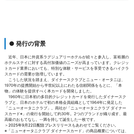
● 発行の背景
近年、日本に外資系ラグジュアリーホテルが続々と参入し、富裕層の
ホテルステイに対する高付加価値のニーズが高まっています。クレジッ
トカード業界においても、特別な体験・サービスを享受できるハイクラ
スカードの需要が急増しています。
こうした状況を踏まえ、ダイナースクラブとニュー・オータニは、
1970年の提携開始から半世紀以上にわたる信頼関係をもとに、「本
物」の体験を提供すべく本カードを開発しました。
1960年に日本初の多目的クレジットカードを発行したダイナースク
ラブと、日本のホテルで初の本格会員組織として1964年に発足した
「ニューオータニクラブ」。両社が「ニューオータニクラブ ダイナー
スカード※」の発行を開始して約30年。2つのブランドが織り成す、最
高級のおもてなし。--満を持して誕生した一枚です。
＞
2025年9月22日配信プレスリリース
もあわせてご覧ください。
※「ニューオータニクラブ ダイナースカード」の商品概要については、