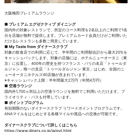
大阪梅田プレミアムラウンジ
■
プレミアム エグゼクティブ ダイニング
国内外の対象レストランで、所定のコース料理を2名以上のご利用で1名
分を店舗が無料で提供します。プレミアムカード会員だけがご利用いた
だけるレストランも多数ご用意しています。
■
My Taste from ダイナースクラブ
対象の飲食店での利用に応じて、半年間のご利用額合計から最大20%を
キャッシュバックします。対象の店舗には、ホテルニューオータニ（東
京）に位置し、400年の歴史を持つフランス・パリの名店「トゥールダ
ルジャン」唯一の支店「トゥールダルジャン 東京」はじめ、全国のニ
ューオータニホテルズ40店舗が含まれています。
※キャッシュバック上限：半年間最大2万円（年間4万円）
■
空港ラウンジ
国内外1,700ヵ所以上の空港ラウンジを無料でご利用いただけます。プ
ライオリティ・パスも付帯しています。
■
ポイントプログラム
有効期限のないダイナースクラブ リワードポイントプログラムです。
ANAマイルをはじめとする各種マイルや賞品への交換が可能です。
ダイナースクラブについて詳しくはこちら
https://www.diners.co.jp/ja/pvt.html