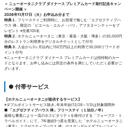
＜ ニューオータニクラブ ダイナース プレミアムカード発行記念キャン
ペーン開催 ＞
2026年11月17日（火）お申込み分まで
特典１.
フリーステイご利用時に、お部屋で愉しむ「エグゼクティブハ
ウス 禅」限定の「ピエール・エルメ・パリ」アフタヌーンティーをプ
レゼント ※先着100名
特典２.
ホテルニューオータニ（東京・幕張・大阪・博多）の30,000円
分のレストラン利用券をデジタルチケットとして付与
特典３.
入会から3ヶ月以内に150万円以上の利用で30,000リワードポ
イント付与
※ニューオータニクラブ ダイナース プレミアムカードは招待制のカー
ドとなります。お申し込みには所定の条件を満たしていただく必要がご
ざいます。
● 付帯サービス
【ホテルニューオータニが提供するサービス】
※ダブルポイントサービス除き､年末年始(12/28～1/3)は対象期間外
■
「エグゼクティブハウス 禅」フリーステイ（１泊分／年）
厳格な審査により一流のホスピタリティを格付けする「フォーブス・ト
ラベルガイド」にて、7年連続5つ星を受賞した「ホテルニューオータニ
（東京） エグゼクティブハウス 禅」のスタンダードダブル／ツイン