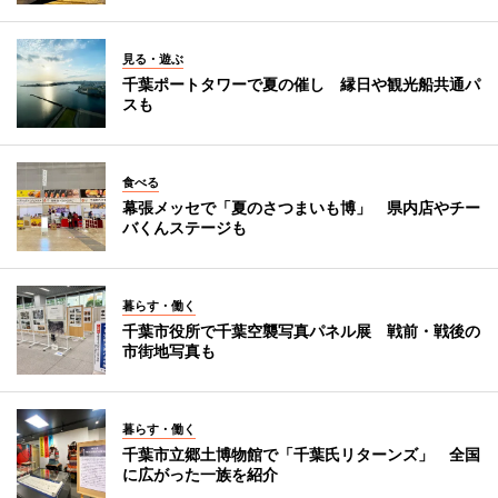
見る・遊ぶ
千葉ポートタワーで夏の催し 縁日や観光船共通パ
スも
食べる
幕張メッセで「夏のさつまいも博」 県内店やチー
バくんステージも
暮らす・働く
千葉市役所で千葉空襲写真パネル展 戦前・戦後の
市街地写真も
暮らす・働く
千葉市立郷土博物館で「千葉氏リターンズ」 全国
に広がった一族を紹介