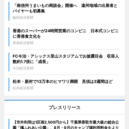
「南信州うまいもの商談会」開催へ 遠州地域の出展者と
バイヤーも初募集
飯田経済新聞
香港のスーパーが24時間営業のコンビニ 日本式コンビニ
に香港食文化を
香港経済新聞
FC今治・アシックス里山スタジアムでお披露目会 収容人
数約1.7倍に「成長」
今治経済新聞
松本・新村で13万本のヒマワリ満開 見頃は3週間ほど
松本経済新聞
プレスリリース
【市外利用は1区画2,500円から】千葉県香取市最大級の総合公
園「橘ふれあい公園」、8月・9月のキャンプ場利用料金をより