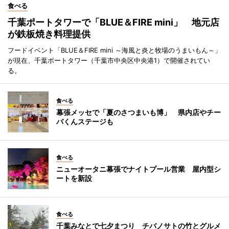
食べる
千葉ポートタワーで「BLUE＆FIRE mini」 地元店
が鉄板焼き料理提供
フードイベント「BLUE＆FIRE mini ～海風と炎と牧場のうまいもん～」
が現在、千葉ポートタワー（千葉市中央区中央港1）で開催されてい
る。
食べる
幕張メッセで「夏のさつまいも博」 県内店やチー
バくんステージも
食べる
ニューオータニ幕張でナイトプール営業 屋内型シ
ートを新設
食べる
千葉みなとで七夕まつり チバノサトの竹とグルメ