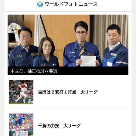
ワールドフォトニュース
中立公、補正検討を要請
吉田は２安打１打点 大リーグ
千賀の力投 大リーグ