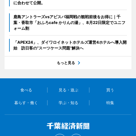
に合わせて公開。
鹿島アントラーズvsアビスパ福岡戦の観戦前後をお得に｜千
葉・香取市「おふろcafe かりんの湯」、8月22日限定でユニフ
ォーム割
「APEX24」、ダイワロイネットホテルズ運営4ホテルへ導入開
始 訪日客の“スーツケース問題”解決へ
もっと見る
食べる
見る・遊ぶ
買う
暮らす・働く
学ぶ・知る
特集