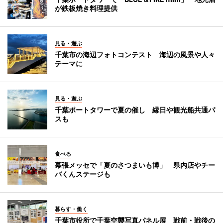
が鉄板焼き料理提供
見る・遊ぶ
千葉市の海辺フォトコンテスト 海辺の風景や人々
テーマに
見る・遊ぶ
千葉ポートタワーで夏の催し 縁日や観光船共通パ
スも
食べる
幕張メッセで「夏のさつまいも博」 県内店やチー
バくんステージも
暮らす・働く
千葉市役所で千葉空襲写真パネル展 戦前・戦後の