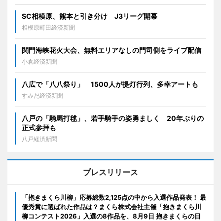
SC相模原、熊本と引き分け J3リーグ開幕
相模原町田経済新聞
関門海峡花火大会、無料エリアなしの門司側をライブ配信
小倉経済新聞
八広で「八八祭り」 1500人が提灯行列、多幸アートも
すみだ経済新聞
八戸の「騎馬打毬」、若手騎手の姿勇ましく 20年ぶりの
正式参拝も
八戸経済新聞
プレスリリース
「抱きまくら川柳」応募総数2,125点の中から入選作品発表！ 最
優秀賞に選ばれた作品は？まくら株式会社主催「抱きまくら川
柳コンテスト2026」入選の8作品を、8月9日 抱きまくらの日