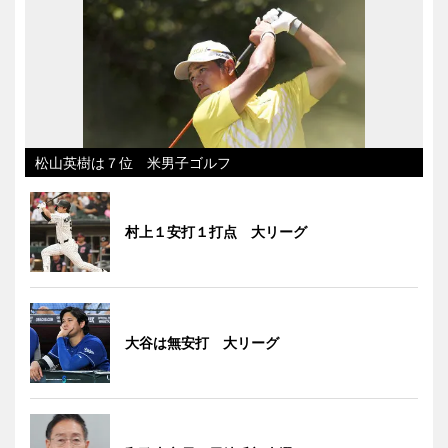
松山英樹は７位 米男子ゴルフ
村上１安打１打点 大リーグ
大谷は無安打 大リーグ