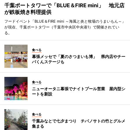
千葉ポートタワーで「BLUE＆FIRE mini」 地元店
が鉄板焼き料理提供
フードイベント「BLUE＆FIRE mini ～海風と炎と牧場のうまいもん～」
が現在、千葉ポートタワー（千葉市中央区中央港1）で開催されてい
る。
食べる
幕張メッセで「夏のさつまいも博」 県内店やチー
バくんステージも
食べる
ニューオータニ幕張でナイトプール営業 屋内型シ
ートを新設
食べる
千葉みなとで七夕まつり チバノサトの竹とグルメ
集まる