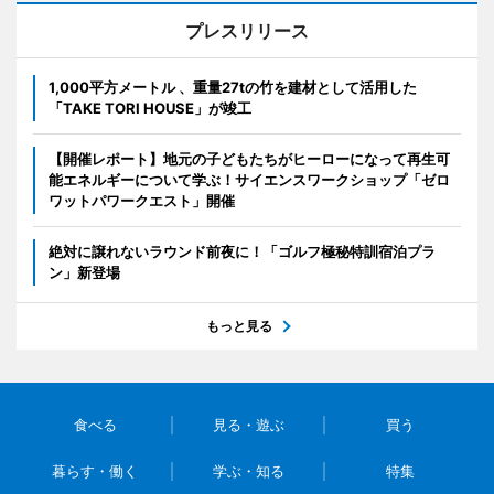
プレスリリース
1,000平方メートル 、重量27tの竹を建材として活用した
「TAKE TORI HOUSE」が竣工
【開催レポート】地元の子どもたちがヒーローになって再生可
能エネルギーについて学ぶ！サイエンスワークショップ「ゼロ
ワットパワークエスト」開催
絶対に譲れないラウンド前夜に！「ゴルフ極秘特訓宿泊プラ
ン」新登場
もっと見る
食べる
見る・遊ぶ
買う
暮らす・働く
学ぶ・知る
特集