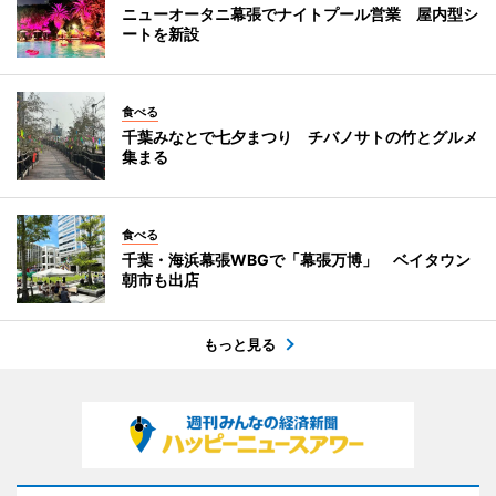
ニューオータニ幕張でナイトプール営業 屋内型シ
ートを新設
食べる
千葉みなとで七夕まつり チバノサトの竹とグルメ
集まる
食べる
千葉・海浜幕張WBGで「幕張万博」 ベイタウン
朝市も出店
もっと見る