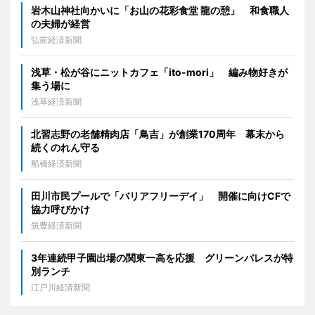
岩木山神社向かいに「お山の花彩食堂 龍の憩」 和食職人
の夫婦が経営
弘前経済新聞
浅草・松が谷にニットカフェ「ito-mori」 編み物好きが
集う場に
浅草経済新聞
北習志野の老舗精肉店「鳥吉」が創業170周年 幕末から
続くのれん守る
船橋経済新聞
田川市民プールで「バリアフリーデイ」 開催に向けCFで
協力呼びかけ
筑豊経済新聞
3年連続甲子園出場の関東一高を応援 グリーンパレスが特
別ランチ
江戸川経済新聞