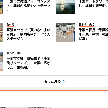
千葉市の海辺フォトコンテス
千葉ポートタワー
ト 海辺の風景や人々テーマ
し 縁日や観光船
に
食べる
暮らす・働く
幕張メッセで「夏のさつまい
千葉市役所で千葉
も博」 県内店やチーバくん
ネル展 戦前・戦
ステージも
写真も
暮らす・働く
千葉市立郷土博物館で「千葉
氏リターンズ」 全国に広が
った一族を紹介
もっと見る