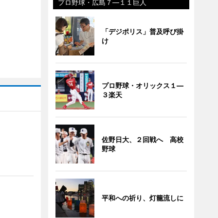
プロ野球・広島７―１１巨人
「デジポリス」普及呼び掛
け
プロ野球・オリックス１―
３楽天
佐野日大、２回戦へ 高校
野球
平和への祈り、灯籠流しに