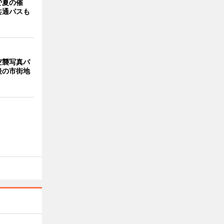
で夏の催
共通パスも
空襲写真パ
後の市街地