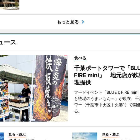
もっと見る
ュース
食べる
千葉ポートタワーで「BLU
FIRE mini」 地元店が
理提供
フードイベント「BLUE＆FIRE min
と牧場のうまいもん～」が現在、千
ワー（千葉市中央区中央港1）で開
る。
見る・遊ぶ
見る・遊ぶ