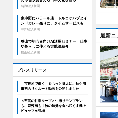
熱海経済新聞
東中野にハラール店 トルコケバブとイ
ンドカレー売りに、タイムサービスも
中野経済新聞
最新ニ
狭山で初心者向けAI活用セミナー 仕事
や暮らしに使える実践法紹介
狭山経済新聞
プレスリリース
「市役所で働く」をもっと身近に。袖ケ浦
市初のリクルート動画を公開しました
＜至高の甘辛ループ＞生搾りモンブラン
も、麻辣湯も！秋の味覚を食べ尽くす極上
ビュッフェ登場