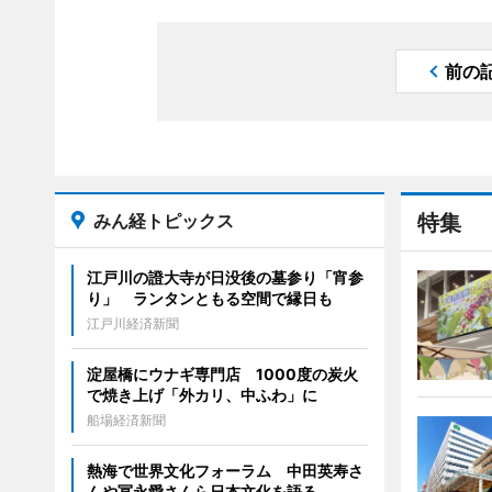
前の
みん経トピックス
特集
江戸川の證大寺が日没後の墓参り「宵参
り」 ランタンともる空間で縁日も
江戸川経済新聞
淀屋橋にウナギ専門店 1000度の炭火
で焼き上げ「外カリ、中ふわ」に
船場経済新聞
熱海で世界文化フォーラム 中田英寿さ
んや冨永愛さんら日本文化を語る