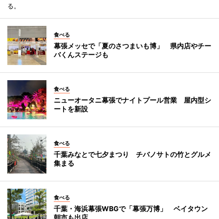
る。
食べる
幕張メッセで「夏のさつまいも博」 県内店やチー
バくんステージも
食べる
ニューオータニ幕張でナイトプール営業 屋内型シ
ートを新設
食べる
千葉みなとで七夕まつり チバノサトの竹とグルメ
集まる
食べる
千葉・海浜幕張WBGで「幕張万博」 ベイタウン
朝市も出店