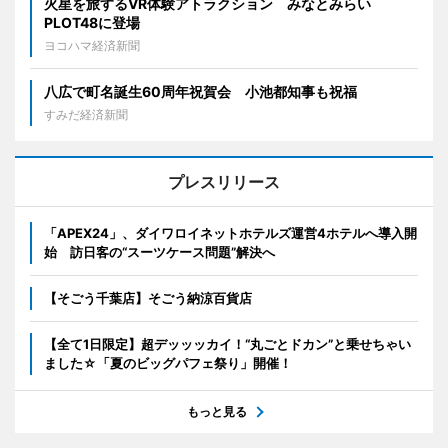
火星を旅するVR体験アトラクション みなとみらい
PLOT48に登場
ヨコハマ経済新聞
八広で町名誕生60周年祝賀会 小池都知事も祝福
すみだ経済新聞
プレスリリース
「APEX24」、ダイワロイネットホテルズ運営4ホテルへ導入開
始 訪日客の“スーツケース問題”解決へ
【そごう千葉店】そごう納涼百貨店
【全て1日限定】超デッッッカイ！“丸ごとドカン”と乗せちゃい
ました☆「夏のビッグパフェ祭り」開催！
もっと見る