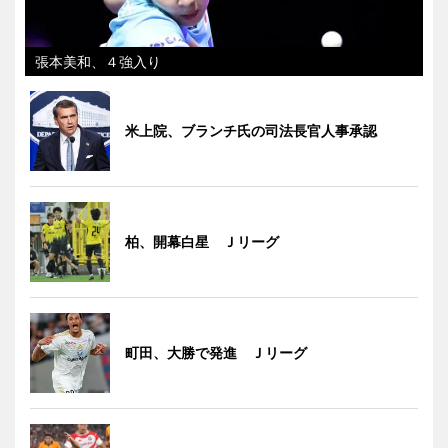
張本美和、４強入り
米上院、ブランチ氏の司法長官人事承認
柏、開幕白星 Ｊリーグ
町田、大勝で発進 Ｊリーグ