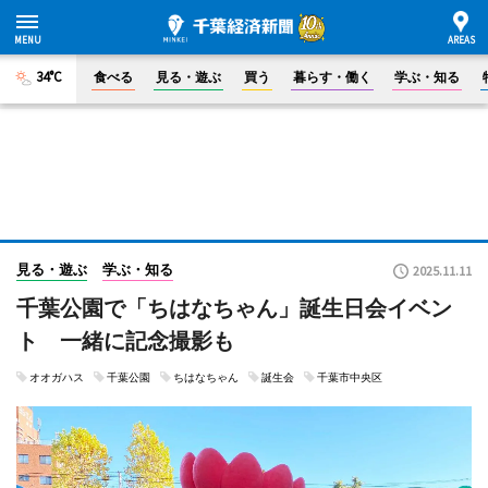
34°C
食べる
見る・遊ぶ
買う
暮らす・働く
学ぶ・知る
見る・遊ぶ
学ぶ・知る
2025.11.11
千葉公園で「ちはなちゃん」誕生日会イベン
ト 一緒に記念撮影も
オオガハス
千葉公園
ちはなちゃん
誕生会
千葉市中央区